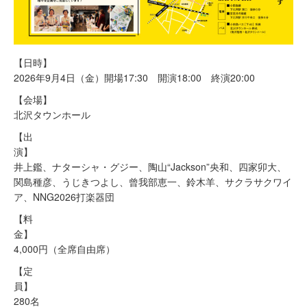
【日時】
2026年9月4日（金）開場17:30 開演18:00 終演20:00
【会場】
北沢タウンホール
【出
演
井上鑑、ナターシャ・グジー、陶山“Jackson”央和、四家卯大、
関島種彦、うじきつよし、曾我部恵一、鈴木羊、サクラサクワイ
ア、NNG2026打楽器団
【料
金
4,000円（全席自由席）
【定
員
280名