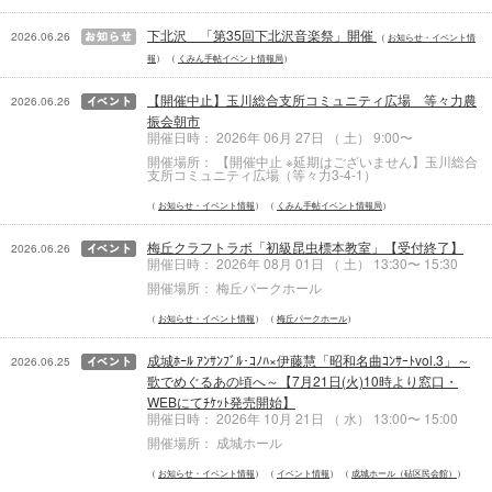
下北沢 「第35回下北沢音楽祭」開催
2026.06.26
お知らせ・イベント情
報
くみん手帖イベント情報局
【開催中止】玉川総合支所コミュニティ広場 等々力農
2026.06.26
振会朝市
開催日時： 2026年 06月 27日 （ 土） 9:00〜
開催場所： 【開催中止 ※延期はございません】玉川総合
支所コミュニティ広場（等々力3-4-1）
お知らせ・イベント情報
くみん手帖イベント情報局
梅丘クラフトラボ「初級昆虫標本教室」【受付終了】
2026.06.26
開催日時： 2026年 08月 01日 （ 土） 13:30〜 15:30
開催場所： 梅丘パークホール
お知らせ・イベント情報
梅丘パークホール
成城ﾎｰﾙ ｱﾝｻﾝﾌﾞﾙ･ｺﾉﾊ×伊藤慧「昭和名曲ｺﾝｻｰﾄvol.3」～
2026.06.25
歌でめぐるあの頃へ～【7月21日(火)10時より窓口・
WEBにてﾁｹｯﾄ発売開始】
開催日時： 2026年 10月 21日 （ 水） 13:00〜 15:00
開催場所： 成城ホール
お知らせ・イベント情報
イベント情報
成城ホール（砧区民会館）