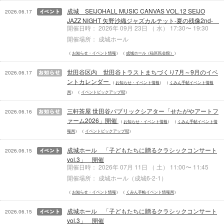
成城 SEIJOHALL MUSIC CANVAS VOL.12 SEIJO
2026.06.17
JAZZ NIGHT 矢野沙織ジャズカルテット-夏の残像2nd-
開催日時： 2026年 09月 23日 （ 水） 17:30〜 19:30
開催場所： 成城ホール
お知らせ・イベント情報
成城ホール（砧区民会館）
世田谷区内 世田谷トラストまちづくり7月～9月のイベ
2026.06.17
ントカレンダー
お知らせ・イベント情報
くみん手帖イベント情報
局
イベントピックアップ02
三軒茶屋 世田谷パブリックシアター「せたがやアートフ
2026.06.16
ァーム2026」開催
お知らせ・イベント情報
くみん手帖イベント情
報局
イベントピックアップ02
成城ホール 「子どもたちに贈るクラシックコンサート
2026.06.15
vol.3」 開催
開催日時： 2026年 07月 11日 （ 土） 11:00〜 11:45
開催場所： 成城ホール（成城6-2-1）
お知らせ・イベント情報
くみん手帖イベント情報局
成城ホール 「子どもたちに贈るクラシックコンサート
2026.06.15
vol.3」 開催