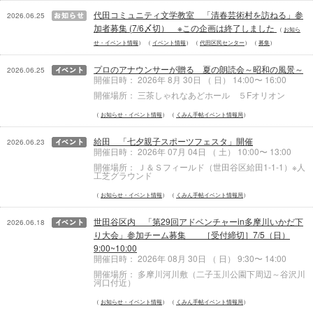
代田コミュニティ文学教室 「清春芸術村を訪ねる」参
2026.06.25
加者募集 (7/6〆切） ※この企画は終了しました
お知ら
せ・イベント情報
イベント情報
代田区民センター
募集
プロのアナウンサーが贈る 夏の朗読会～昭和の風景～
2026.06.25
開催日時： 2026年 8月 30日 （ 日） 14:00〜 16:00
開催場所： 三茶しゃれなあどホール ５Fオリオン
お知らせ・イベント情報
くみん手帖イベント情報局
給田 「七夕親子スポーツフェスタ」開催
2026.06.23
開催日時： 2026年 07月 04日 （ 土） 10:00〜 13:00
開催場所： Ｊ＆Ｓフィールド（世田谷区給田1-1-1）※人
工芝グラウンド
お知らせ・イベント情報
くみん手帖イベント情報局
世田谷区内 「第29回アドベンチャーin多摩川いかだ下
2026.06.18
り大会」参加チーム募集 ［受付締切］7/5（日）
9:00~10:00
開催日時： 2026年 08月 30日 （ 日） 9:30〜 14:00
開催場所： 多摩川河川敷（二子玉川公園下周辺～谷沢川
河口付近）
お知らせ・イベント情報
くみん手帖イベント情報局