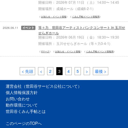
開催日時： 2026年 07月 11日 （ 土） 14:00〜 14:45
開催場所： 成城ホール（成城6-2-1）
お知らせ・イベント情報
くみん手帖イベント情報局
等々力 世田谷アーティストバンクコンサート in 玉川せ
2026.06.11
せらぎホール
開催日時： 2026年 06月 19日 （ 金） 18:30〜 19:30
開催場所： 玉川せせらぎホール（等々力3-4-1)
Vマーク
お知らせ・イベント情報
くみん手帖イベント情報局
< 先頭
<
2
3
4
5
>
最後 >
運営会社（世田谷サービス公社について）
個人情報保護方針
お問い合わせ
動作環境について
世田谷くみん手帖とは
このページのTOPへ