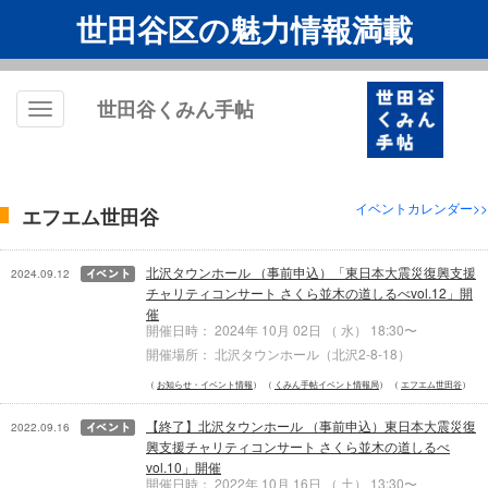
世田谷区の魅力情報満載
世田谷くみん手帖
Toggle
navigation
イベントカレンダー>>
エフエム世田谷
北沢タウンホール （事前申込）「東日本大震災復興支援
2024.09.12
チャリティコンサート さくら並木の道しるべvol.12」開
催
開催日時： 2024年 10月 02日 （ 水） 18:30〜
開催場所： 北沢タウンホール（北沢2-8-18）
お知らせ・イベント情報
くみん手帖イベント情報局
エフエム世田谷
【終了】北沢タウンホール （事前申込）東日本大震災復
2022.09.16
興支援チャリティコンサート さくら並木の道しるべ
vol.10」開催
開催日時： 2022年 10月 16日 （ 土） 13:30〜