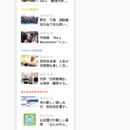
vol.1 「駒澤大学 ...
2026.07.27
野沢・下馬 消防操
法大会で光る若い...
2026.05.25
宇奈根 “Be a
Movement.”リコ...
2026.01.14
世田谷全域 人生の
充実期を楽しく共...
2026.01.06
代田「代田餅搗き」
を保存・継承する...
2022.07.25
本の新しい楽しみ
方、世田谷区電子...
2022.03.08
お店選びの新しい基
準、「せたがやエ...