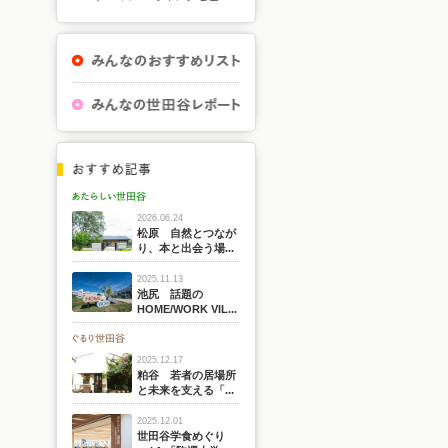
2026.06.24
松原 自然とつなが
り、本と出会う場...
2025.11.13
池尻 話題の
HOME/WORK VIL...
2025.12.17
粕谷 若者の居場所
と未来を支える「...
2025.12.01
世田谷学食めぐり