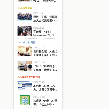
vol.1 「駒澤大学 ...
2026.07.27
野沢・下馬 消防操
法大会で光る若い...
2026.05.25
宇奈根 “Be a
Movement.”リコ...
2026.01.14
世田谷全域 人生の
充実期を楽しく共...
2026.01.06
代田「代田餅搗き」
を保存・継承する...
2022.07.25
本の新しい楽しみ
方、世田谷区電子...
2022.03.08
お店選びの新しい基
準、「せたがやエ...