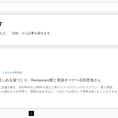
など、「目的」から記事を探せます。
しめる場づくり。Restaurant愛と胃袋オーナー石田恵海さん
に店舗を構え、2014年9月に3周年を迎えた和テイストのフレンチレストラン「愛と胃袋」
ゃん連れからお年寄り、障害のある方など、どなたでも安心して食事を楽しむことができる..
1