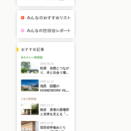
2026.06.24
松原 自然とつなが
り、本と出会う場...
2025.11.13
池尻 話題の
HOME/WORK VIL...
2025.12.17
粕谷 若者の居場所
と未来を支える「...
2025.12.01
世田谷学食めぐり