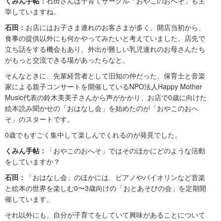
くみん手帖：
石田さんは子育てサークル「おやこのおへそ」も主
宰していますね。
石田：
お店にはお子さま連れのお客さまが多く、開店当初から、
食事の提供以外にも何かやってみたいと考えていました。店先で
立ち話をする機会もあり、外出が難しい乳児連れのお母さんたち
がもっと交流できる場があったらなと。
そんなときに、先輩経営者として旧知の仲だった、保育士と音楽
家による親子コンサートを開催しているNPO法人Happy Mother
Music代表の鈴木美美子さんから声がかかり、お店で0歳に向けた
絵本読み聞かせの「おはなし会」を始めたのが「おやこのおへ
そ」のスタートです。
0歳でもすごく集中して楽しんでくれるのが発見でした。
くみん手帖：
「おやこのおへそ」ではそのほかにどのような活動
をしていますか？
石田：
「おはなし会」のほかには、ピアノやバイオリンなど音楽
と絵本の世界を楽しむ0〜3歳向けの「おとあそびの会」を定期開
催しています。
それ以外にも、自分が子育てをしていて興味があることについて