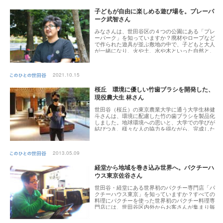
子どもが自由に楽しめる遊び場を。プレーパ
ーク武智さん
みなさんは、世田谷区の４つの公園にある「プレ
ーパーク」を知っていますか？廃材やロープなど
で作られた遊具が並ぶ敷地の中で、子どもと大人
が一緒になり、火や土、水や木といった自然と、
道具や工具を使って自由に遊びを創りだせる遊び
場のことです。今回は世田谷公園のプレーパーク
で、子どもたちの遊びをサポートする見守り役の
2021.10.15
プレーリーダー、NPOプレーパークせたがやの武
智風也さんに、プレーパークの魅力についてお聞
桜丘 環境に優しい竹歯ブラシを開発した、
きしました。
現役農大生 林さん
世田谷（桜丘）の東京農業大学に通う大学生林健
斗さんは、環境に配慮した竹の歯ブラシを製品化
しました。地球環境への思いと、大学での学びが
結びつき、様々な人の協力を得ながら、完成した
竹の歯ブラシ。とてもさわやかな印象の林さん
に、製品開発についてお話しを伺いました。
2013.05.09
経堂から地域を巻き込み世界へ。パクチーハ
ウス東京佐谷さん
世田谷・経堂にある世界初のパクチー専門店「パ
クチーハウス東京」を知っていますか？すべての
料理にパクチーを使った世界初のパクチー料理専
門店には、世田谷区内外からお客さんが集まり毎
晩賑わっています。このパクチーハウス東京をは
じめ、東京初のコワーキングスペースや地域を活