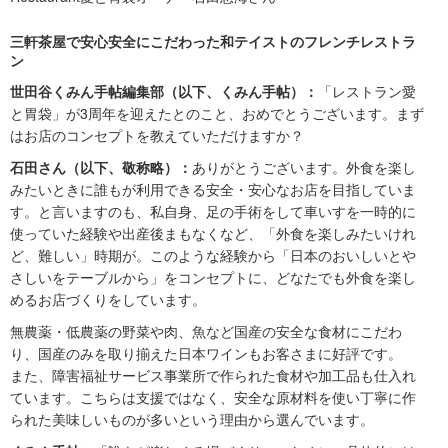
三軒茶屋で安心安全にこだわった和テイストのフレンチレストラ
ン
世田谷くみん手帖編集部（以下、くみん手帖）：
「レストラン愛
と胃袋」が3周年を迎えたとのこと、おめでとうございます。まず
はお店のコンセプトを教えていただけますか？
石田さん（以下、敬称略）：
ありがとうございます。外食を楽し
みたいときに誰もが利用できる安全・安心なお店を目指していま
す。と言いますのも、私自身、足の手術をして車いすを一時的に
使っていた経験や出産後まもなくなど、「外食を楽しみたいけれ
ど、難しい」時期が。このような経験から「日本のおいしいとや
さしいをテーブルから」をコンセプトに、どなたでも外食を楽し
めるお店づくりをしています。
無農薬・低農薬の野菜や肉、魚など国産の安全な食材にこだわ
り、国産のみを取り揃えた日本ワインもお客さまに好評です。
また、障害福祉サービス事業所で作られた食材や加工品も仕入れ
ています。こちらは支援ではなく、安全な原材料を使い丁寧に作
られた美味しいものが多いという理由から選んでいます。