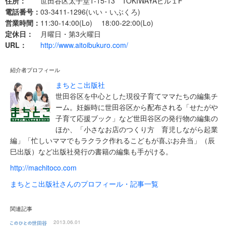
住所：
世田谷区太子堂1-15-13 TOKIWAYAビル１F
電話番号：
03-3411-1296(いい・いぶくろ)
営業時間：
11:30-14:00(Lo) 18:00-22:00(Lo)
定休日：
月曜日・第3火曜日
URL：
http://www.aitoibukuro.com/
紹介者プロフィール
まちとこ出版社
世田谷区を中心とした現役子育てママたちの編集チ
ーム。妊娠時に世田谷区から配布される「せたがや
子育て応援ブック」など世田谷区の発行物の編集の
ほか、「小さなお店のつくり方 育児しながら起業
編」「忙しいママでもラクラク作れるこどもが喜ぶお弁当」（辰
巳出版）など出版社発行の書籍の編集も手がける。
http://machitoco.com
まちとこ出版社さんのプロフィール・記事一覧
関連記事
2013.06.01