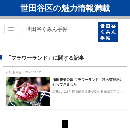
世田谷区の魅力情報満載
世田谷くみん手帖
Toggle
navigation
「フラワーランド」に関する記事
2023.11.22
瀬田農業公園 フラワーランド 秋の菊展示に
行ってきました
環状八号線と東名高速道路が交わる瀬田五丁目、住宅地のなかに「世田谷区立瀬田農業公園 フラワーランド」があります。丹精込め育てられた菊やバラが見ごろを迎えた穏やかな秋日和、園内を散策してきました。
1