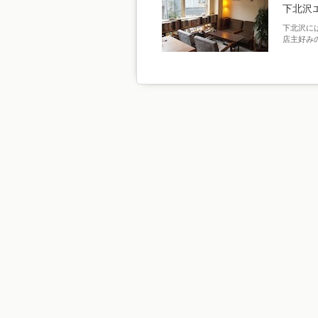
下北沢
下北沢に
店主好み