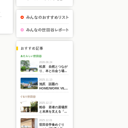
。
.
2026.06.24
松原 自然とつなが
り、本と出会う場...
2025.11.13
池尻 話題の
HOME/WORK VIL...
2025.12.17
粕谷 若者の居場所
と未来を支える「...
2025.12.01
世田谷学食めぐり