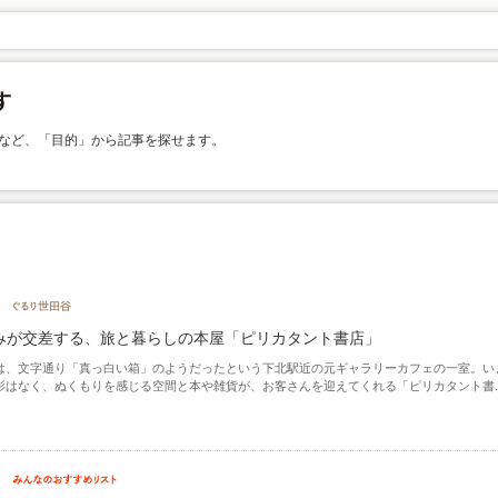
など、「目的」から記事を探せます。
みが交差する、旅と暮らしの本屋「ピリカタント書店」
は、文字通り「真っ白い箱」のようだったという下北駅近の元ギャラリーカフェの一室。い
影はなく、ぬくもりを感じる空間と本や雑貨が、お客さんを迎えてくれる「ピリカタント書..