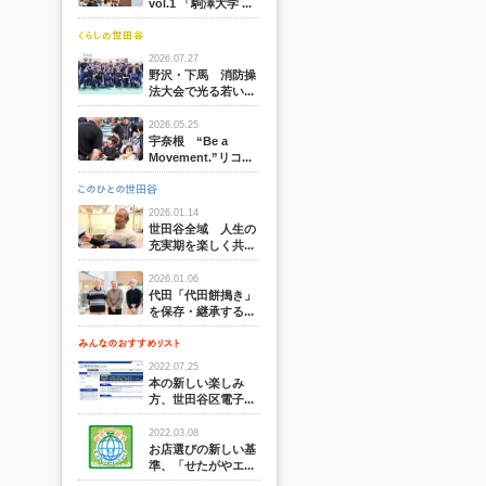
vol.1 「駒澤大学 ...
2026.07.27
野沢・下馬 消防操
法大会で光る若い...
2026.05.25
宇奈根 “Be a
Movement.”リコ...
2026.01.14
世田谷全域 人生の
充実期を楽しく共...
2026.01.06
代田「代田餅搗き」
を保存・継承する...
2022.07.25
本の新しい楽しみ
方、世田谷区電子...
2022.03.08
お店選びの新しい基
準、「せたがやエ...