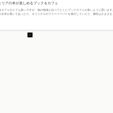
エリアの本が楽しめるブック＆カフェ
はカフェがとても多いですが、他の地域と比べてとくにブックカフェが多いように思います
の古本が置いてあったり、オリジナルのフリーペーパーを発行していたり、個性はさまざま..
1