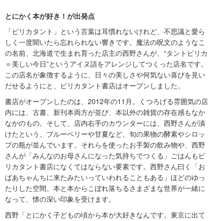
とにかく本が好き！が出発点
「ピリカタント」という言葉は耳慣れないけれど、不思議と愛ら
しく一度聞いたら忘れられない響きです。魔法の呪文のようなこ
の名前、北海道で生まれ育った店主の西野さんが、“タントピリカ
＝美しい今日”というアイヌ語をアレンジしてつくった店名です。
この店名が象徴するように、日々の美しさや何気ない喜びを見い
だせるようにと、ピリカタント書店はオープンしました。
書店がオープンしたのは、2012年の11月。くつろげる雰囲気の店
内には、古書、新刊本両方が並び、本以外の雑貨の存在感もなか
なかのもの。そして、店内右手のカウンターには、西野さんが漬
けたという、ブルーベリーや甘夏など、旬の果物の酵素やシロッ
プの瓶が並んでいます。それらを使ったお手製の飲み物や、西野
さんが「みんなのお母さんになった気持ちでつくる」ごはんもピ
リカタント書店になくてはならない要素です。西野さん曰く「お
ばあちゃんちに来たみたいっていわれることもある」ほどのゆっ
たりした空間。本と本からこぼれ落ちるさまざまな世界が一緒に
なって、懐の深い印象を受けます。
西野「とにかく子どもの頃から本が大好きなんです。東京に出て