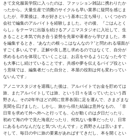
きて文化服装学院に入ったのは、ファッション雑誌に携わりたか
ったから。大量生産で消費のサイクルも早い業界に疑問を感じま
したが、卒業後は、本が好きという基本に立ち帰り、いくつかの
会社で編集のアルバイトを経験しました。その後、『ごはんとく
らし』をテーマに出版を続けるアノニマスタジオに入社して、生
きることと本気で向き合う姿勢を先輩や著者から学びました。本
を編集するとき、“あなたの根っこはなんなの？”と問われる場面が
すごく多いんです。正解や良し悪し求めるのではなくて、自分が
求めるものを体現していくことは、お店をやるようになった今で
も大事にし続けていることです。共感や夢を伝えるパイプ役とい
う意味では、編集者だった自分と、本屋の役割は何も変わってい
ないんです」
アノニマスタジオを退職した後は、アルバイトでお金を貯めては
旅、またアルバイトしては旅、という日々を送っていたという西
野さん。その2年半ほどの間に世界各国に足を運んで、さまざまな
見聞を広げました。しかし、旅から得た結論は意外なもの。「非
日常を求めて外へ外へと行っても、心が動くのは夕日だったり、
初めて海の中で見た海底だったり、何気ない食事だったり、日常
にあるものなんだなと気づいたんです」と西野さんは言います。
そして、毎日の中に旅の要素があればすてきだし、本を開くとい