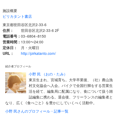
施設概要
ピリカタント書店
東京都世田谷区北沢2-33-6
住所：
世田谷区北沢2-33-6 2F
電話番号：
03−6804−8150
営業時間：
13:00〜24:00
定休日：
月・火曜日
URL：
http://pirkatanto.com/
紹介者プロフィール
小野 民 （おの・たみ）
東京生まれ、宮城育ち。大学卒業後、（社）農山漁
村文化協会へ入会。バイクで全国行脚をする営業生
活を経て、編集局に配属になり、食について扱う雑
誌編集に携わる。退会後、フリーランスの編集者と
なり、広く《食べごと》を豊かにしていくべく活動中。
小野 民さんのプロフィール・記事一覧