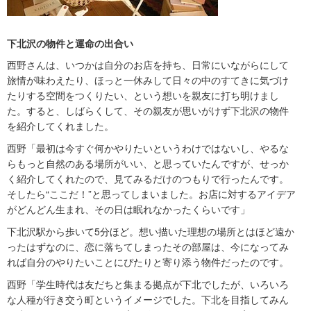
下北沢の物件と運命の出合い
西野さんは、いつかは自分のお店を持ち、日常にいながらにして
旅情が味わえたり、ほっと一休みして日々の中のすてきに気づけ
たりする空間をつくりたい、という想いを親友に打ち明けまし
た。すると、しばらくして、その親友が思いがけず下北沢の物件
を紹介してくれました。
西野「最初は今すぐ何かやりたいというわけではないし、やるな
らもっと自然のある場所がいい、と思っていたんですが、せっか
く紹介してくれたので、見てみるだけのつもりで行ったんです。
そしたら“ここだ！”と思ってしまいました。お店に対するアイデア
がどんどん生まれ、その日は眠れなかったくらいです」
下北沢駅から歩いて5分ほど。想い描いた理想の場所とはほど遠か
ったはずなのに、恋に落ちてしまったその部屋は、今になってみ
れば自分のやりたいことにぴたりと寄り添う物件だったのです。
西野「学生時代は友だちと集まる拠点が下北でしたが、いろいろ
な人種が行き交う町というイメージでした。下北を目指してみん