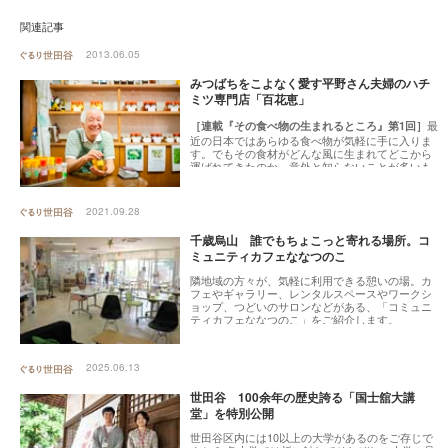
関連記事
2013.06.05
みつばちをこよなく愛す平野さん夫婦のハチ
ミツ専門店「百花恵」
最
［連載『その食べ物の生まれるところ』第1回］
近の日本ではあらゆる食べ物が気軽に手に入りま
す。でもその食材がどんな風に生まれてどこから
運ばれてきたのか、意外と知らないことが多いも
の。食べ物の生まれたところをきちんと教えてく
れて想像させてくれるお店こそ、これからの時代
大切なんじゃないか。そう考えた私たちは、世田
2021.09.28
谷の食のお店を巡ることにしました。その第一回
目が、この国産ハチミツの専門店「百花恵」で
千歳烏山 誰でもちょこっと寄れる場所。コ
す。ミツバチをこよなく愛すご主人、平野博史さ
ミュニティカフェななつのこ
んの話に引き込まれ、ハチミツを買うならこんな
方から買いたい、と思わずにいられないお店で
隣地域の方々が、気軽に利用できる憩いの場。カ
す。
フェやギャラリー、レンタルスペースやワークシ
ョップ、つどいのサロンなどがある、「コミュニ
ティカフェななつのこ」をご紹介します。
2025.06.13
世田谷 100余年の歴史誇る「国士舘大講
堂」を特別公開
世田谷区内には10以上の大学があるのをご存じで