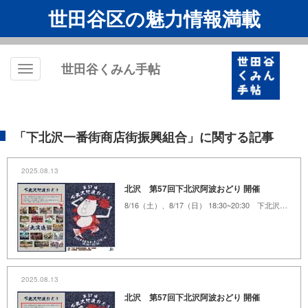
世田谷区の魅力情報満載
世田谷くみん手帖
Toggle
navigation
「下北沢一番街商店街振興組合」に関する記事
2025.08.13
北沢 第57回下北沢阿波おどり 開催
8/16（土）、8/17（日） 18:30~20:30 下北沢一番街商店街 周辺
2025.08.13
北沢 第57回下北沢阿波おどり 開催