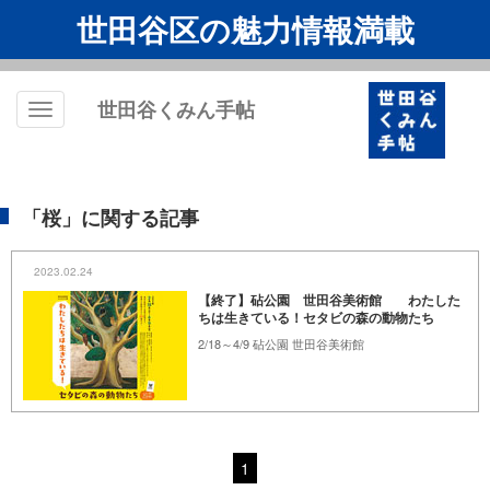
世田谷区の魅力情報満載
世田谷くみん手帖
Toggle
navigation
「桜」に関する記事
2023.02.24
【終了】砧公園 世田谷美術館 わたした
ちは生きている！セタビの森の動物たち
2/18～4/9 砧公園 世田谷美術館
1