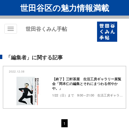
世田谷区の魅力情報満載
世田谷くみん手帖
Toggle
navigation
「編集者」に関する記事
2022.12.08
【終了】三軒茶屋 生活工房ギャラリー展覧
会「岡本仁の編集とそれにまつわる何やか
や。」
1/22（日）まで 9:00～21:00 生活工房ギャラリー
1