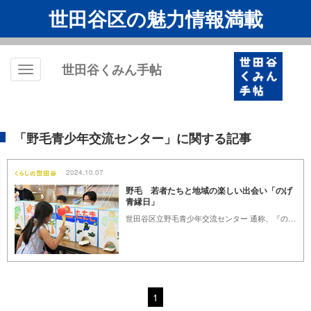
世田谷区の魅力情報満載
世田谷くみん手帖
Toggle
navigation
「野毛青少年交流センター」に関する記事
2024.10.07
野毛 若者たちと地域の楽しい出会い「のげ
青縁日」
世田谷区立野毛青少年交流センター 通称、『のげ青』は、野毛町公園近く、第三京浜道路の脇の住宅街にある中高生世代を中心とした小学生から３９歳までの若者のための施設で、若者による自主企画のイベントが行われ、宿泊もできます。 「やりたいことにおもいっきり取り組む、気の合う仲間と悩みや未来を語り合う、失敗を気にせずに自立のための試行錯誤を存分にやってみる」 野毛青少年交流センターは、「若者らしさ」を支え、応援する学びと交流のベースキャンプを目指した事業を進めています。（世田谷区HPより）
1