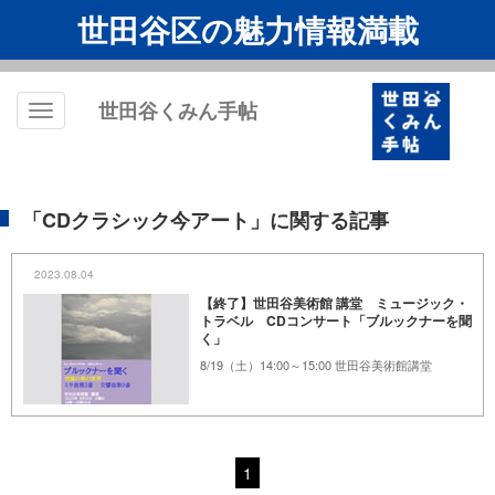
世田谷区の魅力情報満載
世田谷くみん手帖
Toggle
navigation
「CDクラシック今アート」に関する記事
2023.08.04
【終了】世田谷美術館 講堂 ミュージック・
トラベル CDコンサート「ブルックナーを聞
く」
8/19（土）14:00～15:00 世田谷美術館講堂
1