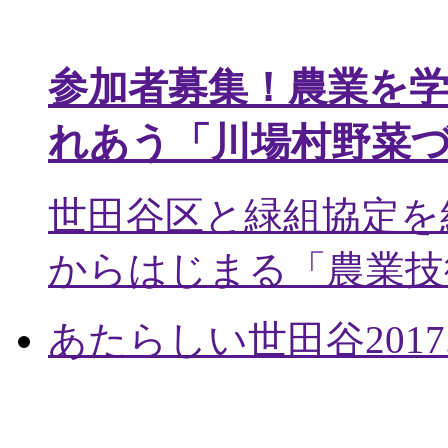
参加者募集！農業を
れあう「川場村野菜
世田谷区と緑組協定を
からはじまる「農業技術
あたらしい世田谷
2017