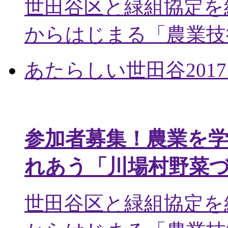
世田谷区と緑組協定を
からはじまる「農業技術
あたらしい世田谷
2017
参加者募集！農業を
れあう「川場村野菜
世田谷区と緑組協定を