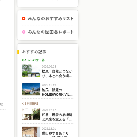
2026.06.24
松原 自然とつなが
り、本と出会う場...
2025.11.13
池尻 話題の
HOME/WORK VIL...
駅
2025.12.17
粕谷 若者の居場所
と未来を支える「...
2025.12.01
世田谷学食めぐり