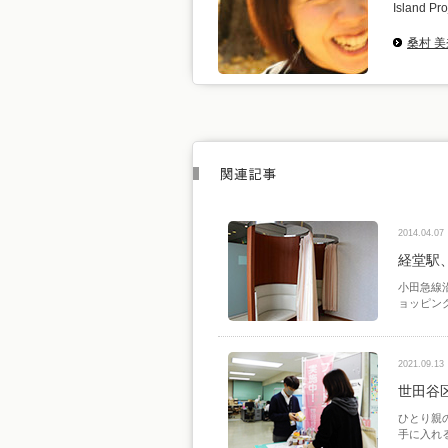
Island P
桑村 
2014.04.07
経堂駅
小田急線
ョッピン
2021.09.13
世田谷
ひとり親
手に入れ