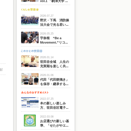
vol.1 「駒澤大学 ...
2026.07.27
野沢・下馬 消防操
法大会で光る若い...
2026.05.25
宇奈根 “Be a
Movement.”リコ...
2026.01.14
世田谷全域 人生の
充実期を楽しく共...
駅
2026.01.06
代田「代田餅搗き」
を保存・継承する...
2022.07.25
本の新しい楽しみ
方、世田谷区電子...
2022.03.08
お店選びの新しい基
準、「せたがやエ...