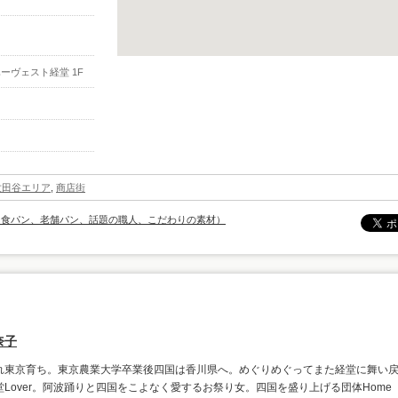
 ハーヴェスト経堂 1F
世田谷エリア
,
商店街
（食パン、老舗パン、話題の職人、こだわりの素材）
奈子
れ東京育ち。東京農業大学卒業後四国は香川県へ。めぐりめぐってまた経堂に舞い
堂Lover。阿波踊りと四国をこよなく愛するお祭り女。四国を盛り上げる団体Home