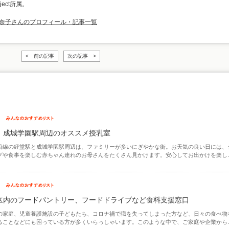
roject所属。
美奈子さんのプロフィール・記事一覧
< 前の記事
次の記事 >
、成城学園駅周辺のオススメ授乳室
沿線の経堂駅と成城学園駅周辺は、ファミリーが多いにぎやかな街。お天気の良い日には、
グや食事を楽しむ赤ちゃん連れのお母さんをたくさん見かけます。安心してお出かけを楽し..
区内のフードパントリー、フードドライブなど食料支援窓口
の家庭、児童養護施設の子どもたち、コロナ禍で職を失ってしまった方など、日々の食べ物
ることなどにも困っている方が多くいらっしゃいます。このような中で、ご家庭や企業から..