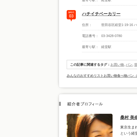
最寄り駅：
経堂駅
ハチイチベーカリー
住所：
世田谷区経堂1-19-16
電話番号：
03-3428-0780
最寄り駅：
経堂駅
この記事に関連するタグ：
お買い物
,
パン
,
みんなのおすすめリスト
お買い物
食べ物
パン
桑村 美
東京生ま
という経