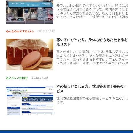
外でわいわい飲むのも楽しいけれども、時にはお
うちで好きなおつまみを作って、時間を気にせず
にゆっくりお酒を飲みたいな、なんて日もありま
すよね。そんな時に、ご近所においしい日本酒や
焼酎、ワインなどが手に入るお店があれば言うこ
となし！お気に入りの1本に出会える、町の酒屋さ
んをご紹介します。
2014.02.16
寒い冬にぴったり。身体も心もあたたまるお
店リスト
寒さが厳しいこの季節、ついつい身体も気持ちも
固まってしまいがち。そんな寒さをふと忘れさせ
てくれる、ほっと温まるおすすめカフェやスイー
ツのお店を紹介します。身体の芯からぽかぽか温
まる美味しさは、心まで幸せな気分にさせてくれ
ます。思わず笑顔になるリストです。
2022.07.25
本の新しい楽しみ方、世田谷区電子書籍サー
ビス
世田谷区立図書館の電子書籍サービスをご紹介し
ます。