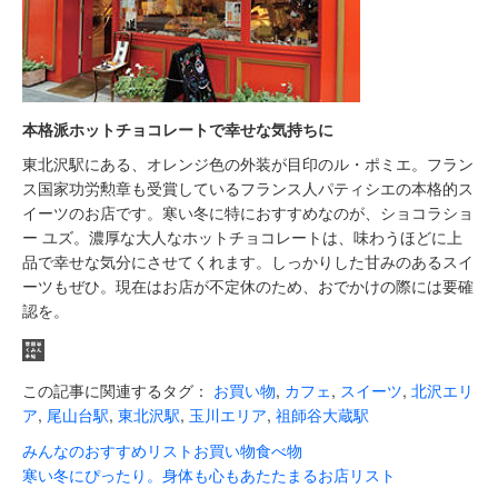
本格派ホットチョコレートで幸せな気持ちに
東北沢駅にある、オレンジ色の外装が目印のル・ポミエ。フラン
ス国家功労勲章も受賞しているフランス人パティシエの本格的ス
イーツのお店です。寒い冬に特におすすめなのが、ショコラショ
ー ユズ。濃厚な大人なホットチョコレートは、味わうほどに上
品で幸せな気分にさせてくれます。しっかりした甘みのあるスイ
ーツもぜひ。現在はお店が不定休のため、おでかけの際には要確
認を。
この記事に関連するタグ：
お買い物
,
カフェ
,
スイーツ
,
北沢エリ
ア
,
尾山台駅
,
東北沢駅
,
玉川エリア
,
祖師谷大蔵駅
みんなのおすすめリスト
お買い物
食べ物
寒い冬にぴったり。身体も心もあたたまるお店リスト