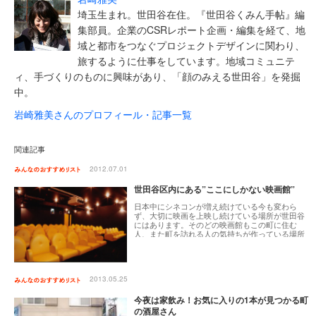
埼玉生まれ。世田谷在住。『世田谷くみん手帖』編
集部員。企業のCSRレポート企画・編集を経て、地
域と都市をつなぐプロジェクトデザインに関わり、
旅するように仕事をしています。地域コミュニテ
ィ、手づくりのものに興味があり、「顔のみえる世田谷」を発掘
中。
岩崎雅美さんのプロフィール・記事一覧
関連記事
2012.07.01
世田谷区内にある”ここにしかない映画館”
日本中にシネコンが増え続けている今も変わら
ず、大切に映画を上映し続けている場所が世田谷
にはあります。そのどの映画館もこの町に住む
人、また町を訪れる人の気持ちが作っている場所
です。関係者曰く「個性的って言われると何か違
う」そうです。好きなことを大事にやっていたら
こうなったのです。そんな愛すべき場所の紹介で
す。
2013.05.25
今夜は家飲み！お気に入りの1本が見つかる町
の酒屋さん