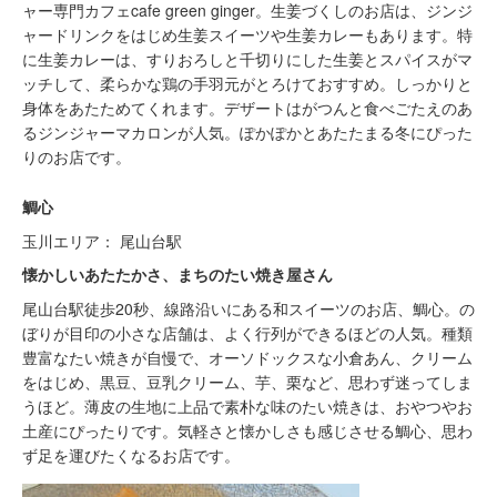
ャー専門カフェcafe green ginger。生姜づくしのお店は、ジンジ
ャードリンクをはじめ生姜スイーツや生姜カレーもあります。特
に生姜カレーは、すりおろしと千切りにした生姜とスパイスがマ
ッチして、柔らかな鶏の手羽元がとろけておすすめ。しっかりと
身体をあたためてくれます。デザートはがつんと食べごたえのあ
るジンジャーマカロンが人気。ぽかぽかとあたたまる冬にぴった
りのお店です。
鯛心
玉川エリア： 尾山台駅
懐かしいあたたかさ、まちのたい焼き屋さん
尾山台駅徒歩20秒、線路沿いにある和スイーツのお店、鯛心。の
ぼりが目印の小さな店舗は、よく行列ができるほどの人気。種類
豊富なたい焼きが自慢で、オーソドックスな小倉あん、クリーム
をはじめ、黒豆、豆乳クリーム、芋、栗など、思わず迷ってしま
うほど。薄皮の生地に上品で素朴な味のたい焼きは、おやつやお
土産にぴったりです。気軽さと懐かしさも感じさせる鯛心、思わ
ず足を運びたくなるお店です。