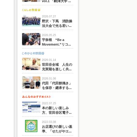
vol.1 「駒澤大学 ...
2026.07.27
野沢・下馬 消防操
法大会で光る若い...
2026.05.25
宇奈根 “Be a
Movement.”リコ...
2026.01.14
世田谷全域 人生の
充実期を楽しく共...
2026.01.06
代田「代田餅搗き」
を保存・継承する...
2022.07.25
本の新しい楽しみ
方、世田谷区電子...
2022.03.08
お店選びの新しい基
準、「せたがやエ...