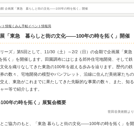
館 企画展「東急 暮らしと街の文化――100年の時を拓く」開催
ント情報
くみん手帖イベント情報局
展「東急 暮らしと街の文化――100年の時を拓く」開催
ーズ」第5回として、11/30（土）～2/2（日）の会期で企画展「東急
時を拓く」を開催します。田園調布にはじまる郊外住宅地開発、そして鉄
文化を織りなしてきた東急の100年を超える歩みを辿ります。歴代の鉄
券の数々、宅地開発の模型やパンフレット、沿線に住んだ美術家たちの
交え、東急がこれまでに果たしてきた先駆的な事業の数々、また、知る
ャー等で紹介します。
100年の時を拓く」展覧会概要
世田谷美術館より
とご協力のもと、「東急 暮らしと街の文化――100年の時を拓く」を開