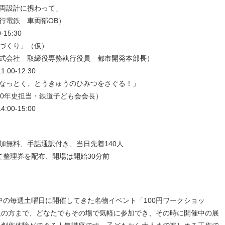
両設計に携わって」
行電鉄 車両部OB）
15:30
づくり」（仮）
式会社 取締役専務執行役員 都市開発本部長）
00-12:30
なっとく、とうきゅうのひみつをさぐる！」
00年史担当・鉄道子ども会会長）
00-15:00
加無料、手話通訳付き、当日先着140人
て整理券を配布、開場は開始30分前
間中の毎週土曜日に開催してきた名物イベント「100円ワークショッ
人の方まで、どなたでもその場で気軽に参加でき、その時に開催中の展