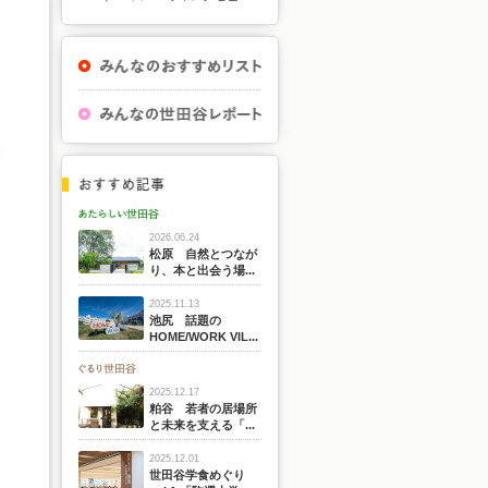
2026.06.24
松原 自然とつなが
り、本と出会う場...
2025.11.13
池尻 話題の
HOME/WORK VIL...
2025.12.17
粕谷 若者の居場所
と未来を支える「...
2025.12.01
世田谷学食めぐり