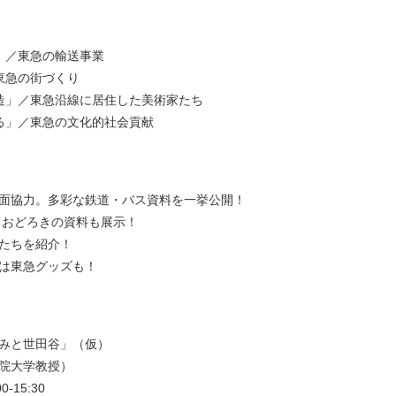
」／東急の輸送事業
東急の街づくり
造」／東急沿線に居住した美術家たち
る」／東急の文化的社会貢献
面協力。多彩な鉄道・バス資料を一挙公開！
 おどろきの資料も展示！
たちを紹介！
は東急グッズも！
みと世田谷」（仮）
院大学教授）
-15:30