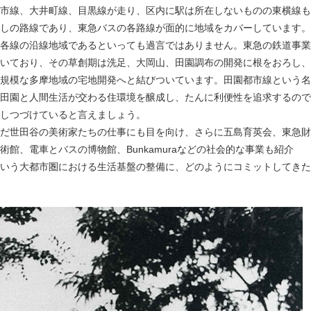
市線、大井町線、目黒線が走り、区内に駅は所在しないものの東横線も
しの路線であり、東急バスの各路線が面的に地域をカバーしています。
各線の沿線地域であるといっても過言ではありません。東急の鉄道事業
いており、その草創期は洗足、大岡山、田園調布の開発に根をおろし、
規模な多摩地域の宅地開発へと結びついています。田園都市線という名
田園と人間生活が交わる住環境を醸成し、たんに利便性を追求するので
しつづけていると言えましょう。
だ世田谷の美術家たちの仕事にも目を向け、さらに五島育英会、東急財
館、電車とバスの博物館、Bunkamuraなどの社会的な事業も紹介
いう大都市圏における生活基盤の整備に、どのようにコミットしてきた