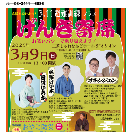
ル 03ｰ3411－6636