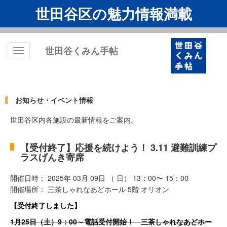
世田谷区の魅力情報満載
世田谷くみん手帖
Toggle
navigation
お知らせ・イベント情報
世田谷区内各施設の最新情報をご案内。
【受付終了】応援を続けよう！ 3.11 避難訓練プ
ラスげんき寄席
開催日時： 2025年 03月 09日 （ 日） 13：00〜 15：00
開催場所： 三茶しゃれなあどホール 5階 オリオン
【受付終了しました】
1月25日（土）9：00～電話受付開始！ 三茶しゃれなあどホー