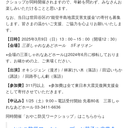
クショップが同時開催されますので、年齢を問わず、みなさんお
楽しみいただけることと思います。
なお、当日は世田谷区の“能登半島地震災害支援金”の寄付も募集
します。皆さまの温かいご支援、ご協力を心よりお願いいたしま
す。
【日時】
2025年3月9日（日）13：00～15：00（開場12：30）
【会場】
三茶しゃれなあどホール ５
F
オリオン
※会場の三茶しゃれなあどホールは2024年6月に移転しておりま
す。お確かめの上、ご来場ください。
【出演】
オキシジェン（漫才）/ 林家けい木（落語）/ 田辺いちか
（講談） / 回路亭しん劇（落語）
【参加費】
311円以上 ※参加費は全て東日本大震災復興支援金
として寄付させていただきます。
【申込み】
1/25（土）9:00～電話受付開始 先着80名 三茶しゃ
れなあどホール 03-3411-6636
同時開催「おやこ防災ワークショップ」はこちらから↓