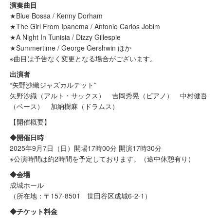
演奏曲目
★Blue Bossa / Kenny Dorham
★The Girl From Ipanema / Antonio Carlos Jobim
★A Night In Tunisia / Dizzy Gillespie
★Summertime / George Gershwin ほか
※曲目は予告なく変更となる場合がございます。
出演者
“矢野沙織ジャズカルテット”
矢野沙織（アルト・サックス） 吉岡秀晃（ピアノ） 中村健吾
（ベース） 加納樹麻（ドラムス）
【開催概要】
◆開催日時
2025年9月7日（日）開場17時00分 開演17時30分
※公演時間は約2時間を予定しております。（途中休憩有り）
◆会場
成城ホール
（所在地：〒157-8501 世田谷区成城6-2-1）
◆チケット料金