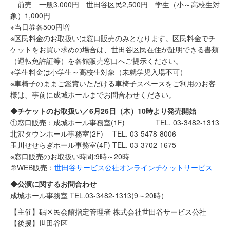
前売 一般3,000円 世田谷区民2,500円 学生（小～高校生対
象）1,000円
※当日券各500円増
※区民料金のお取扱いは窓口販売のみとなります。区民料金でチ
ケットをお買い求めの場合は、世田谷区民在住が証明できる書類
（運転免許証等）を各館販売窓口へご提示ください。
※学生料金は小学生～高校生対象（未就学児入場不可）
※車椅子のままご鑑賞いただける車椅子スペースをご利用のお客
様は、事前に成城ホールまでお問合わせください。
◆チケットのお取扱い／6月26日（木）10時より発売開始
①窓口販売：成城ホール事務室(1F) TEL. 03-3482-1313
北沢タウンホール事務室(2F) TEL. 03-5478-8006
玉川せせらぎホール事務室(4F) TEL. 03-3702-1675
※窓口販売のお取扱い時間:9時～20時
②WEB販売：
世田谷サービス公社オンラインチケットサービス
◆公演に関するお問合わせ
成城ホール事務室 TEL.03-3482-1313(9～20時）
【主催】砧区民会館指定管理者 株式会社世田谷サービス公社
【後援】世田谷区