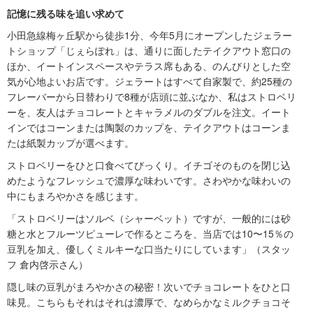
記憶に残る味を追い求めて
小田急線梅ヶ丘駅から徒歩1分、今年5月にオープンしたジェラー
トショップ「じぇらぽれ」は、通りに面したテイクアウト窓口の
ほか、イートインスペースやテラス席もある、のんびりとした空
気が心地よいお店です。ジェラートはすべて自家製で、約25種の
フレーバーから日替わりで8種が店頭に並ぶなか、私はストロベリ
ーを、友人はチョコレートとキャラメルのダブルを注文。イート
インではコーンまたは陶製のカップを、テイクアウトはコーンま
たは紙製カップが選べます。
ストロベリーをひと口食べてびっくり。イチゴそのものを閉じ込
めたようなフレッシュで濃厚な味わいです。さわやかな味わいの
中にもまろやかさを感じます。
「ストロベリーはソルベ（シャーベット）ですが、一般的には砂
糖と水とフルーツピューレで作るところを、当店では10〜15％の
豆乳を加え、優しくミルキーな口当たりにしています」（スタッ
フ 倉内啓示さん）
隠し味の豆乳がまろやかさの秘密！次いでチョコレートをひと口
味見。こちらもそれはそれは濃厚で、なめらかなミルクチョコそ