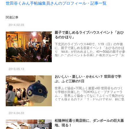
世田谷くみん手帖編集員さんのプロフィール・記事一覧
関連記事
2014.02.05
親子で楽しめるライブハウスイベント「おひ
るのかほり」
下北沢のライブハウス440で、1/19（日）の午後
に、親子で楽しめる音楽イベント「おひるのかほ
り Vol.6」が行われました。40〜50組の親子が参
加したこのイベントを企画した有志グループ「お
ひるのかほり」のメンバーは、好きな音楽がきっ
かけで集まった5人の女性たち。子どもができると
なかなか行くことができないライブハウスで、日
2013.05.13
曜日のお昼に親も子どももゆっくり音楽を楽しん
で欲しい、と始まったこのイベント。筆者も子連
おいしい・楽しい・かわいい？ 世田谷で学
れでのぞいてみました。 （まちとこ出版社／石塚
ぶ、ふぐ三昧の1日
由香子）
世界ふぐ協会×下関ふく連盟×IID 世田谷ものづく
り学校が共催した「TOKYOふぐ・プチフォーラ
ム」。世界ふぐ協会ってなに？ふぐって免許がな
くても扱えるの？と「？」だらけですが、妙に気
になるイベントに参加してきました。ふぐ、足を
踏み入れてみると結構奥が深いです。
2014.04.03
松陰神社通り商店街に、ダンボールの巨大基
地、現る！