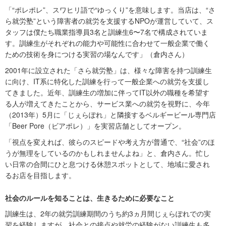
「“ポレポレ”、スワヒリ語で“ゆっくり”を意味します。当店は、“さ
ら就労塾”という障害者の就労を支援するNPOが運営していて、ス
タッフは僕たち職業指導員3名と訓練生6〜7名で構成されていま
す。訓練生がそれぞれの能力や可能性に合わせて一般企業で働く
ための技術を身につける実習の場なんです」（倉内さん）
2001年に設立された「さら就労塾」は、様々な障害を持つ訓練生
に向け、IT系に特化した訓練を行って一般企業への就労を支援し
てきました。近年、訓練生の増加に伴ってIT以外の職種を希望す
る人が増えてきたことから、サービス業への就労を視野に、今年
（2013年）5月に「じぇらぽれ」と隣接するベルギービール専門店
「Beer Pore（ビアポレ）」を実習店舗としてオープン。
「視点を変えれば、彼らのスピードや考え方が普通で、“社会”のほ
うが無理をしているのかもしれませんよね」と、倉内さん。忙し
い日常の合間にひと息つける休憩スポットとして、地域に愛され
るお店を目指します。
社会のルールを知ることは、生きるために必要なこと
訓練生は、2年の就労訓練期間のうち約3ヵ月間じぇらぽれでの実
習を経験しますが、社会との接点や就労の経験がない訓練生も多