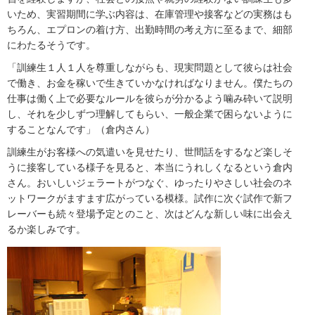
いため、実習期間に学ぶ内容は、在庫管理や接客などの実務はも
ちろん、エプロンの着け方、出勤時間の考え方に至るまで、細部
にわたるそうです。
「訓練生１人１人を尊重しながらも、現実問題として彼らは社会
で働き、お金を稼いで生きていかなければなりません。僕たちの
仕事は働く上で必要なルールを彼らが分かるよう噛み砕いて説明
し、それを少しずつ理解してもらい、一般企業で困らないように
することなんです」（倉内さん）
訓練生がお客様への気遣いを見せたり、世間話をするなど楽しそ
うに接客している様子を見ると、本当にうれしくなるという倉内
さん。おいしいジェラートがつなぐ、ゆったりやさしい社会のネ
ットワークがますます広がっている模様。試作に次ぐ試作で新フ
レーバーも続々登場予定とのこと、次はどんな新しい味に出会え
るか楽しみです。