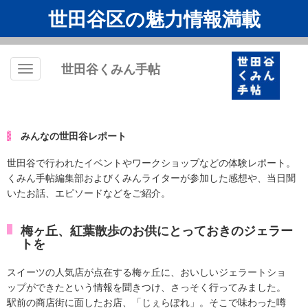
世田谷区の魅力情報満載
世田谷くみん手帖
Toggle
navigation
みんなの世田谷レポート
世田谷で行われたイベントやワークショップなどの体験レポート。
くみん手帖編集部およびくみんライターが参加した感想や、当日聞
いたお話、エピソードなどをご紹介。
梅ヶ丘、紅葉散歩のお供にとっておきのジェラー
トを
スイーツの人気店が点在する梅ヶ丘に、おいしいジェラートショ
ップができたという情報を聞きつけ、さっそく行ってみました。
駅前の商店街に面したお店、「じぇらぽれ」。そこで味わった噂