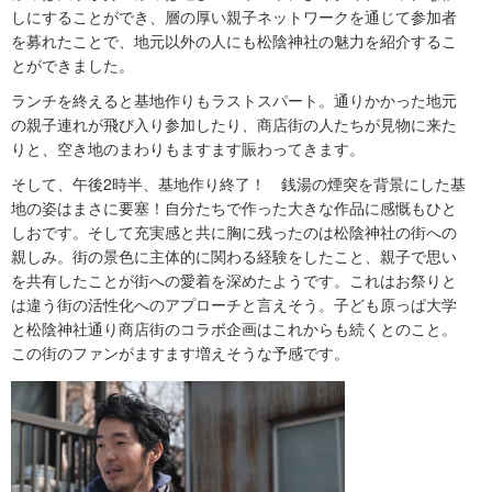
しにすることができ、層の厚い親子ネットワークを通じて参加者
を募れたことで、地元以外の人にも松陰神社の魅力を紹介するこ
とができました。
ランチを終えると基地作りもラストスパート。通りかかった地元
の親子連れが飛び入り参加したり、商店街の人たちが見物に来た
りと、空き地のまわりもますます賑わってきます。
そして、午後2時半、基地作り終了！ 銭湯の煙突を背景にした基
地の姿はまさに要塞！自分たちで作った大きな作品に感慨もひと
しおです。そして充実感と共に胸に残ったのは松陰神社の街への
親しみ。街の景色に主体的に関わる経験をしたこと、親子で思い
を共有したことが街への愛着を深めたようです。これはお祭りと
は違う街の活性化へのアプローチと言えそう。子ども原っぱ大学
と松陰神社通り商店街のコラボ企画はこれからも続くとのこと。
この街のファンがますます増えそうな予感です。