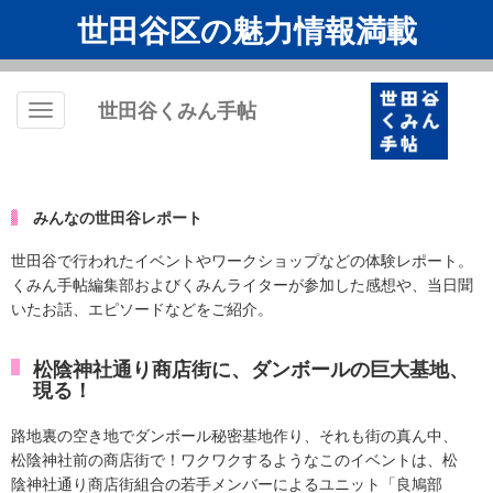
世田谷区の魅力情報満載
世田谷くみん手帖
Toggle
navigation
みんなの世田谷レポート
世田谷で行われたイベントやワークショップなどの体験レポート。
くみん手帖編集部およびくみんライターが参加した感想や、当日聞
いたお話、エピソードなどをご紹介。
松陰神社通り商店街に、ダンボールの巨大基地、
現る！
路地裏の空き地でダンボール秘密基地作り、それも街の真ん中、
松陰神社前の商店街で！ワクワクするようなこのイベントは、松
陰神社通り商店街組合の若手メンバーによるユニット「良鳩部