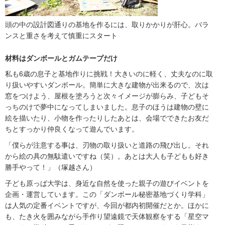
頭の中の設計図通りの基地を作るには、取りかかりが肝心。バラ
ンスと重さを考えて慎重にスタート
材料はダンボールとガムテープだけ
私も6歳の息子と基地作りに挑戦！大きいのに軽く、丈夫なのに取
り扱いやすいダンボール。簡単に大きな建物が出来るので、次は
窓をつけよう、屋根を塗ろうと次々イメージが膨らみ、子どもそ
っちのけで夢中になってしまいました。息子のほうは建物の壁に
絵を描いたり、小物を作ったりしたあとは、会場でできたお友だ
ちとすっかり仲良くなって遊んでいます。
「僕らが注意する事は、刃物の取り扱いと道路の飛び出し。それ
から絵の具の無駄遣いですね（笑）。あとは大人も子どもも好き
勝手やって！」（塚越さん）
子ども原っぱ大学は、身近な自然を使った親子の遊びイベントを
企画・運営しています。この「ダンボール秘密基地づくり学科」
は人気の定番イベントですが、今回が都内初開催だとか。ほかに
も、たき火を囲みながら手作り望遠鏡で天体観察をする「星空マ