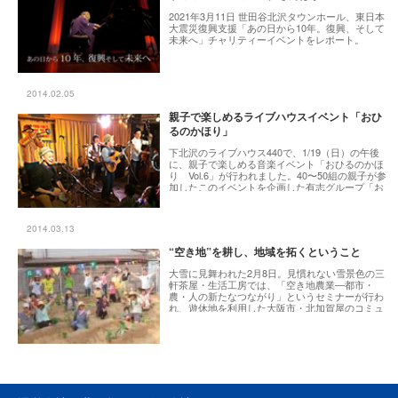
2021年3月11日 世田谷北沢タウンホール、東日本
大震災復興支援「あの日から10年。復興、そして
未来へ」チャリティーイベントをレポート。
2014.02.05
親子で楽しめるライブハウスイベント「おひ
るのかほり」
下北沢のライブハウス440で、1/19（日）の午後
に、親子で楽しめる音楽イベント「おひるのかほ
り Vol.6」が行われました。40〜50組の親子が参
加したこのイベントを企画した有志グループ「お
ひるのかほり」のメンバーは、好きな音楽がきっ
かけで集まった5人の女性たち。子どもができると
なかなか行くことができないライブハウスで、日
2014.03.13
曜日のお昼に親も子どももゆっくり音楽を楽しん
で欲しい、と始まったこのイベント。筆者も子連
“空き地”を耕し、地域を拓くということ
れでのぞいてみました。 （まちとこ出版社／石塚
由香子）
大雪に見舞われた2月8日。見慣れない雪景色の三
軒茶屋・生活工房では、「空き地農業―都市・
農・人の新たなつながり」というセミナーが行わ
れ、遊休地を利用した大阪市・北加賀屋のコミュ
ニティ農園など、地域をつなぐ「農」のあり方が
紹介されました。農地が減る一方の世田谷でも、
空き地を農園に変えることで地域を拓く可能性は
あるのか？雪にもめげず開催されたこのセミナー
の様子をレポートします。（生活工房／杉本勝
彦）