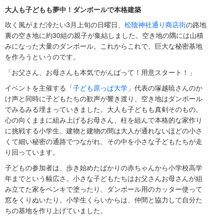
大人も子どもも夢中！ダンボールで本格建築
吹く風がまだ冷たい3月上旬の日曜日、
松陰神社通り商店街
の路地
裏の空き地に約30組の親子が集結しました。空き地の隅には山積
みになった大量のダンボール。これからこれで、巨大な秘密基地
を作ろうというのです。
「お父さん、お母さんも本気でがんばって！用意スタート！」
イベントを主催する「
子ども原っぱ大学
」代表の塚越暁さんのか
け声と同時に子どもたちの歓声が響き渡り、空き地はダンボール
でみるみる埋まっていきました。大人も子どもも真剣そのもの。
心の向くままに組み上げるお母さん、柱を組んで本格的な家作り
に挑戦する小学生。建物と建物の間は大人が通れないほどの小さ
くて細い秘密の通路でつながれ、その中を小さな子どもたちが走
り回っています。
子どもの参加者は、歩き始めたばかりの赤ちゃんから小学校高学
年までという幅広さ。小さな子どもたちはお父さんお母さんが組
み立てた家をペンキで塗ったり、ダンボール用のカッター使って
窓をくりぬいたり。小学生くらいからは、仲間と協力して自分た
ちの基地を作り上げていました。