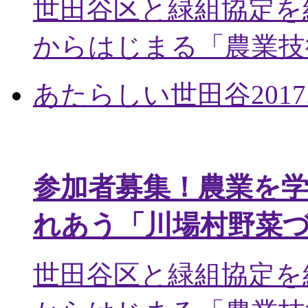
世田谷区と緑組協定を
からはじまる「農業技術
あたらしい世田谷
2017
参加者募集！農業を
れあう「川場村野菜
世田谷区と緑組協定を