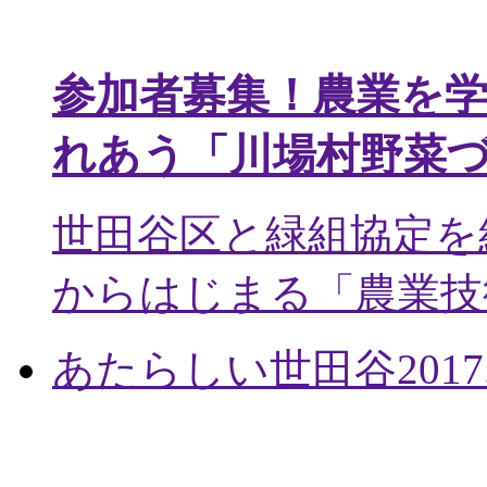
参加者募集！農業を
れあう「川場村野菜
世田谷区と緑組協定を
からはじまる「農業技術
あたらしい世田谷
2017