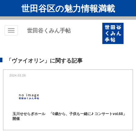
世田谷区の魅力情報満載
世田谷くみん手帖
Toggle
navigation
「ヴァイオリン」に関する記事
2024.03.26
玉川せせらぎホール 「0歳から、子供も一緒に♪ コンサートvol.68」
開催