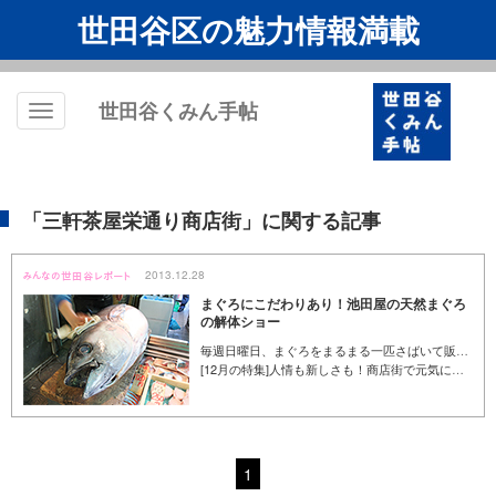
世田谷区の魅力情報満載
世田谷くみん手帖
Toggle
navigation
「三軒茶屋栄通り商店街」に関する記事
2013.12.28
まぐろにこだわりあり！池田屋の天然まぐろ
の解体ショー
毎週日曜日、まぐろをまるまる一匹さばいて販売する「天然まぐろの解体ショー」を開催している魚屋が三軒茶屋にあると聞き、新鮮なまぐろを食べたくてさっそく行ってきました。まぐろ以外にも、通常880円で販売している旬のお刺身が、500円で購入できるなど、日曜日ならではの目玉が色々ありました。 （くみん手帖編集部／山本多恵子）
[12月の特集]人情も新しさも！商店街で元気になる買い物を
1