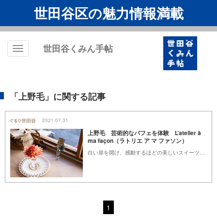
世田谷区の魅力情報満載
世田谷くみん手帖
Toggle
navigation
「上野毛」に関する記事
2021.07.31
上野毛 芸術的なパフェを体験 L’atelier à
ma façon（ラトリエ ア マ ファソン）
白い扉を開け、感動するほどの美しいスイーツ体験はいかがですか？
1