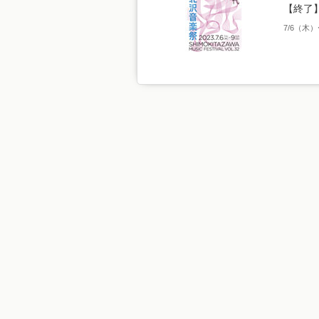
【終了
7/6（木