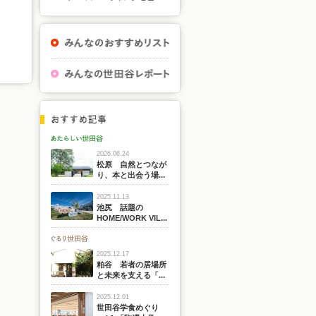
2026.06.24
松原 自然とつなが
り、本と出会う場...
2025.11.13
池尻 話題の
HOME/WORK VIL...
2025.12.17
粕谷 若者の居場所
と未来を支える「...
2025.12.01
世田谷学食めぐり