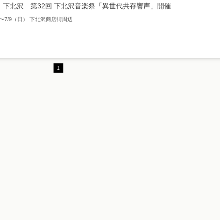
】下北沢 第32回 下北沢音楽祭「異世代共存響声」開催
）〜7/9（日） 下北沢商店街周辺
1