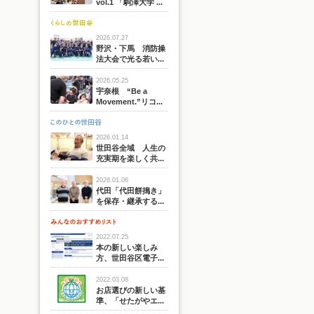
vol.1 「駒澤大学 ...
2026.07.27
野沢・下馬 消防操
法大会で光る若い...
2026.05.25
宇奈根 “Be a
Movement.”リコ...
2026.01.14
世田谷全域 人生の
充実期を楽しく共...
2026.01.06
代田「代田餅搗き」
を保存・継承する...
2022.07.25
本の新しい楽しみ
方、世田谷区電子...
2022.03.08
お店選びの新しい基
準、「せたがやエ...