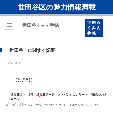
世田谷区の魅力情報満載
世田谷くみん手帖
Toggle
navigation
「世田谷」に関する記事
2026.08.07
世田谷区内 9月「世田谷アーティストバンクコンサート」開催スケジ
ュール
8月～9月 北沢タウンホール、せたがやイーグレットホール ラウンジ、他