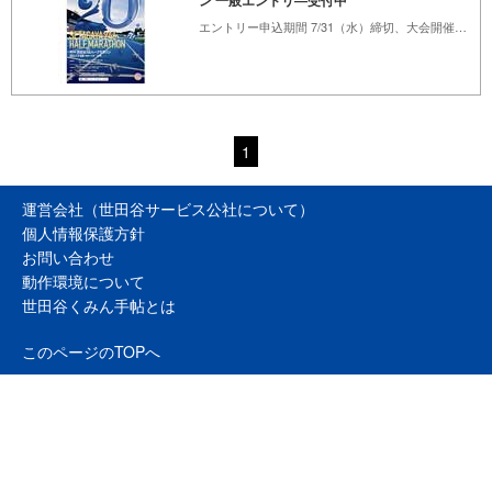
ン 一般エントリ―受付中
エントリー申込期間 7/31（水）締切、大会開催日11/9（日）
1
運営会社（世田谷サービス公社について）
個人情報保護方針
お問い合わせ
動作環境について
世田谷くみん手帖とは
このページのTOPへ