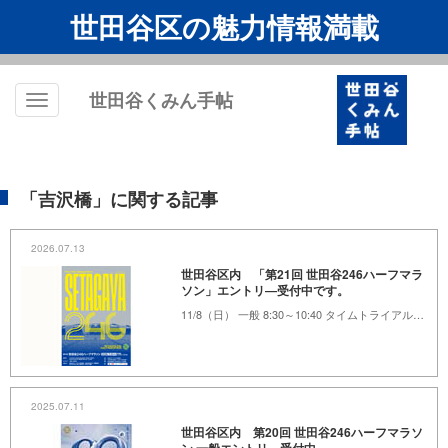
世田谷区の魅力情報満載
世田谷くみん手帖
Toggle
navigation
「吉沢橋」に関する記事
2026.07.13
世田谷区内 「第21回 世田谷246ハーフマラ
ソン」エントリ―受付中です。
11/8（日） 一般 8:30～10:40 タイムトライアル11:00～15:30 駒沢オリンピック公園総合運動場陸上競技場
2025.07.11
世田谷区内 第20回 世田谷246ハーフマラソ