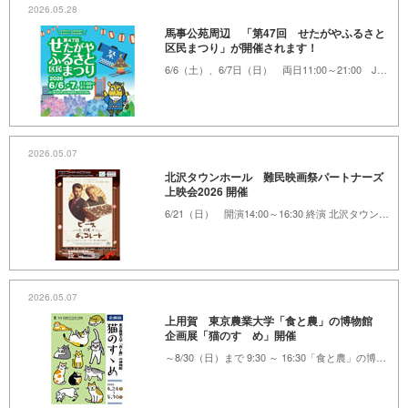
2026.05.28
馬事公苑周辺 「第47回 せたがやふるさと
区民まつり」が開催されます！
6/6（土）、6/7日（日） 両日11:00～21:00 JRA馬事公苑、けやき広場
2026.05.07
北沢タウンホール 難民映画祭パートナーズ
上映会2026 開催
6/21（日） 開演14:00～16:30 終演 北沢タウンホール
2026.05.07
上用賀 東京農業大学「食と農」の博物館
企画展「猫のすゝめ」開催
～8/30（日）まで 9:30 ～ 16:30「食と農」の博物館1F展示室