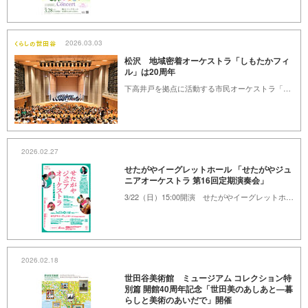
2026.03.03
松沢 地域密着オーケストラ「しもたかフィ
ル」は20周年
下高井戸を拠点に活動する市民オーケストラ「しもたかフィル」。地域の仲間と音を重ねる喜びを大切にしています。商店街に音があふれる音楽祭や定期公演を通じて、まちに音楽を響かせています。
2026.02.27
せたがやイーグレットホール 「せたがやジュ
ニアオーケストラ 第16回定期演奏会」
3/22（日）15:00開演 せたがやイーグレットホール
2026.02.18
世田谷美術館 ミュージアム コレクション特
別篇 開館40周年記念「世田美のあしあと―暮
らしと美術のあいだで」開催