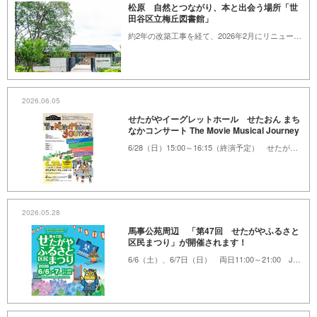
松原 自然とつながり、本と出会う場所「世
田谷区立梅丘図書館」
約2年の改築工事を経て、2026年2月にリニューアルオープンした「世田谷区立梅丘図書館」。地上3階建て、吹き抜けがある館内は、開放感にあふれています。3階は羽根木公園とブリッジでつながっており、公園と図書館を自由に行き来できるのも魅力。3Dプリンターを備えたワークショップルームや心地よいカフェなど、読書以外の楽しみも充実しています。生まれ変わった梅丘図書館の魅力を紹介します。
2026.06.05
せたがやイーグレットホール せたおん まち
なかコンサート The Movie Musical Journey
6/28（日）15:00～16:15（終演予定） せたがやイーグレットホール
2026.05.28
馬事公苑周辺 「第47回 せたがやふるさと
区民まつり」が開催されます！
6/6（土）、6/7日（日） 両日11:00～21:00 JRA馬事公苑、けやき広場