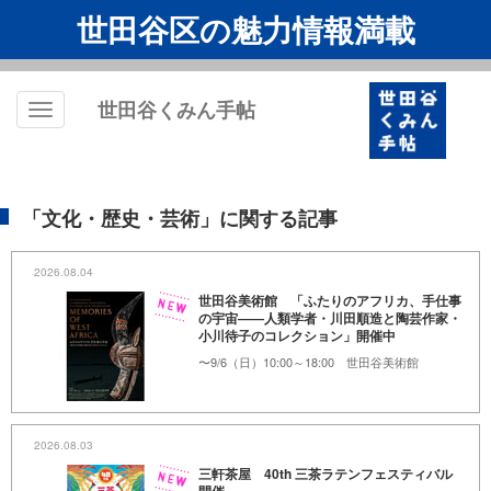
世田谷区の魅力情報満載
世田谷くみん手帖
Toggle
navigation
「文化・歴史・芸術」に関する記事
2026.08.04
世田谷美術館 「ふたりのアフリカ、手仕事
の宇宙――人類学者・川田順造と陶芸作家・
小川待子のコレクション」開催中
〜9/6（日）10:00～18:00 世田谷美術館
2026.08.03
三軒茶屋 40th 三茶ラテンフェスティバル