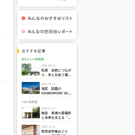
2026.06.24
松原 自然とつなが
り、本と出会う場...
2025.11.13
池尻 話題の
HOME/WORK VIL...
2025.12.17
粕谷 若者の居場所
と未来を支える「...
2025.12.01
世田谷学食めぐり