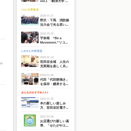
vol.1 「駒澤大学 ...
2026.07.27
野沢・下馬 消防操
法大会で光る若い...
2026.05.25
宇奈根 “Be a
Movement.”リコ...
2026.01.14
世田谷全域 人生の
ウム
充実期を楽しく共...
2026.01.06
代田「代田餅搗き」
を保存・継承する...
2022.07.25
本の新しい楽しみ
方、世田谷区電子...
2022.03.08
お店選びの新しい基
準、「せたがやエ...