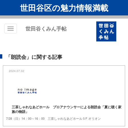
世田谷区の魅力情報満載
世田谷くみん手帖
Toggle
navigation
「朗読会」に関する記事
2024.07.02
三茶しゃれなあどホール プロアナウンサーによる朗読会「夏に聴く家
族の物語」
7/28（日）14：00～16：00 三茶しゃれなあどホール５F オリオン