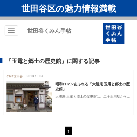
世田谷区の魅力情報満載
世田谷くみん手帖
Toggle
navigation
「玉電と郷土の歴史館」に関する記事
2013.10.04
昭和ロマンあふれる「大勝庵 玉電と郷土の歴
史館」
大勝庵 玉電と郷土の歴史館は、二子玉川駅から水道道路を成城方面へ徒歩7分、おそば屋さんのようなしつらえの入り口に、手書きの看板が見えます。ここが大勝庵 玉電と郷土の歴史館です。その館名の示すとおり、元は『そば処大勝庵』というおそば屋さんでした。その当時から、お店の中に本物の玉電の運転台があることで有名でした。平成23年12月、おそば屋さんは閉店し、玉電ゆかりの品々や郷土の品々を展示する、小さな資料館『大勝庵 玉電と郷土の歴史館』として再出発しました。
1