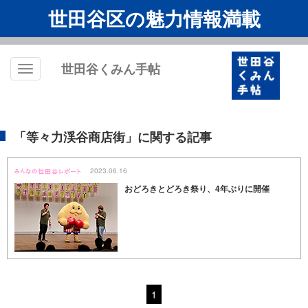
世田谷区の魅力情報満載
世田谷くみん手帖
Toggle
navigation
「等々力渓谷商店街」に関する記事
2023.06.16
おどろきとどろき祭り、4年ぶりに開催
1