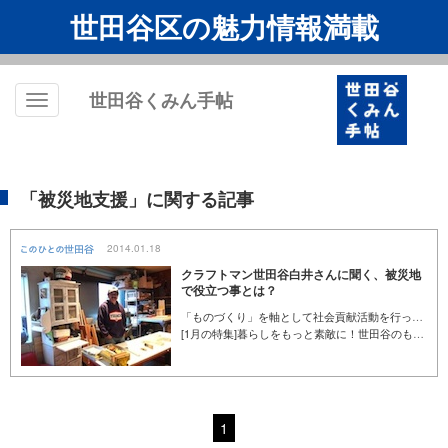
世田谷区の魅力情報満載
世田谷くみん手帖
Toggle
navigation
「被災地支援」に関する記事
2014.01.18
クラフトマン世田谷白井さんに聞く、被災地
で役立つ事とは？
「ものづくり」を軸として社会貢献活動を行っている団体によって、東日本大震災で被害を受けた被災地にキッズハウスが建てられました。その団体が、「クラフトマン世田谷」です。始めは友人のために個人的に支援活動をスタートさせたという、木工家であり代表の白井糺さん。今では、40名程のボランティアと一緒に被災地へ出向き、ものづくりによる支援をしています。被災地支援を含む、白井さんのものづくり活動のお話を伺いました。
[1月の特集]暮らしをもっと素敵に！世田谷のものづくり
1