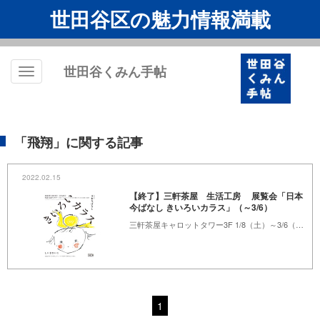
世田谷区の魅力情報満載
世田谷くみん手帖
Toggle
navigation
「飛翔」に関する記事
2022.02.15
【終了】三軒茶屋 生活工房 展覧会「日本
今ばなし きいろいカラス」（～3/6）
三軒茶屋キャロットタワー3F 1/8（土）～3/6（日）9:00～21:00
1