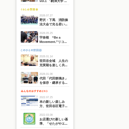
vol.1 「駒澤大学 ...
2026.07.27
野沢・下馬 消防操
法大会で光る若い...
2026.05.25
宇奈根 “Be a
Movement.”リコ...
2026.01.14
世田谷全域 人生の
充実期を楽しく共...
2026.01.06
代田「代田餅搗き」
を保存・継承する...
2022.07.25
本の新しい楽しみ
方、世田谷区電子...
2022.03.08
お店選びの新しい基
準、「せたがやエ...