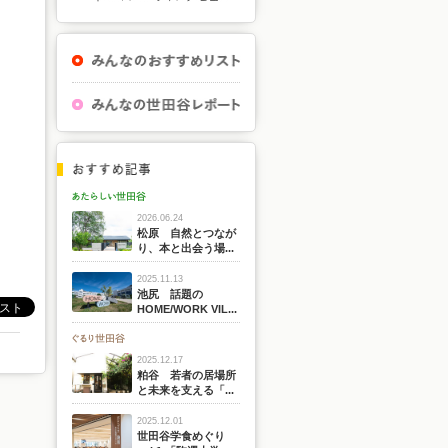
2026.06.24
松原 自然とつなが
り、本と出会う場...
2025.11.13
池尻 話題の
HOME/WORK VIL...
2025.12.17
粕谷 若者の居場所
と未来を支える「...
2025.12.01
世田谷学食めぐり