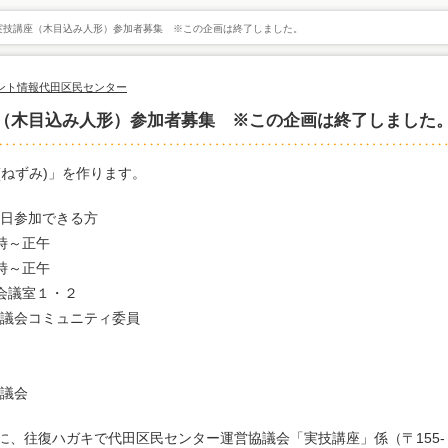
実技講座（木目込み人形）参加者募集 ※この企画は終了しました。
ント情報
代田区民センター
（木目込み人形）参加者募集 ※この企画は終了しました
(ねずみ)」を作ります。
両日参加できる方
9時～正午
時～正午
会議室１・２
議会コミュニティ委員
議会
に、往復ハガキで代田区民センター運営協議会「実技講座」係（〒155-