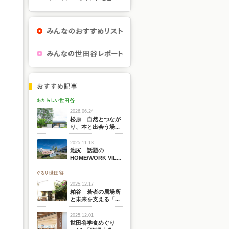
2026.06.24
松原 自然とつなが
り、本と出会う場...
2025.11.13
池尻 話題の
HOME/WORK VIL...
2025.12.17
粕谷 若者の居場所
と未来を支える「...
2025.12.01
世田谷学食めぐり