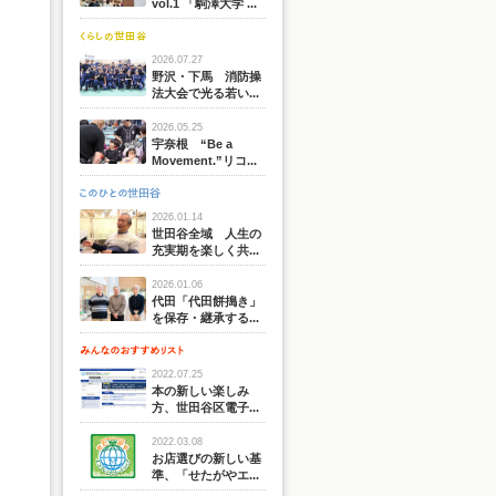
vol.1 「駒澤大学 ...
2026.07.27
野沢・下馬 消防操
法大会で光る若い...
2026.05.25
宇奈根 “Be a
Movement.”リコ...
2026.01.14
世田谷全域 人生の
充実期を楽しく共...
2026.01.06
代田「代田餅搗き」
を保存・継承する...
2022.07.25
本の新しい楽しみ
方、世田谷区電子...
2022.03.08
お店選びの新しい基
準、「せたがやエ...