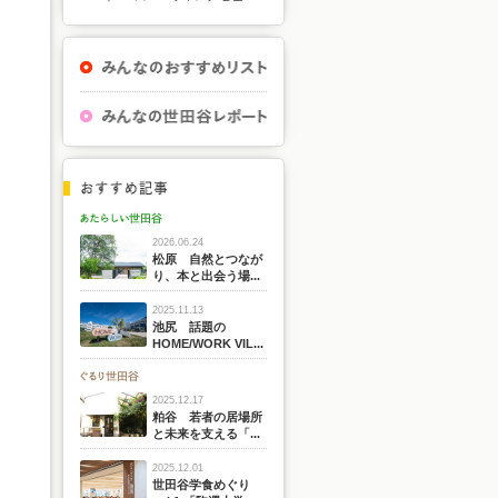
2026.06.24
松原 自然とつなが
り、本と出会う場...
2025.11.13
池尻 話題の
HOME/WORK VIL...
2025.12.17
粕谷 若者の居場所
と未来を支える「...
2025.12.01
世田谷学食めぐり