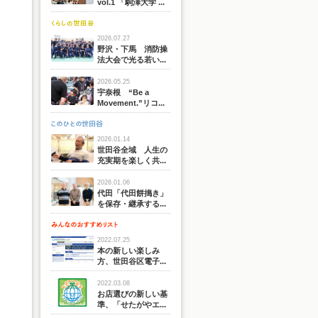
vol.1 「駒澤大学 ...
2026.07.27
野沢・下馬 消防操
法大会で光る若い...
2026.05.25
宇奈根 “Be a
Movement.”リコ...
2026.01.14
世田谷全域 人生の
充実期を楽しく共...
2026.01.06
代田「代田餅搗き」
を保存・継承する...
2022.07.25
本の新しい楽しみ
方、世田谷区電子...
2022.03.08
お店選びの新しい基
準、「せたがやエ...