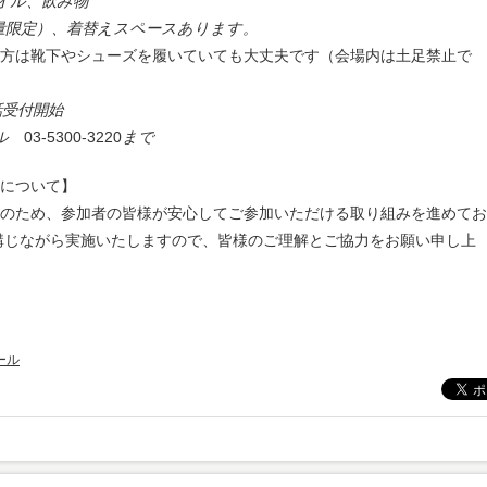
オル、飲み物
量限定）
、着替えスペースあります。
方は靴下やシューズを履いていても大丈夫です（会場内は土足禁止で
話受付開始
ール
03-5300-3220
まで
について】
のため、参加者の皆様が安心してご参加いただける取り組みを進めてお
講じながら実施いたしますので、皆様のご理解とご協力をお願い申し上
ール