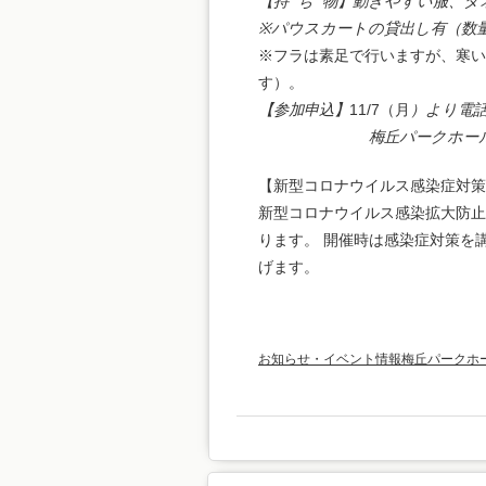
【持
ち
物】動きやすい服、タ
※
パウスカート
の貸出し
有（数
※フラは素足で行いますが、寒い
す）。
【参加申込】
11/7（月
）より電
梅丘パークホ
【新型コロナウイルス感染症対策
新型コロナウイルス感染拡大防止
ります。 開催時は感染症対策を
げます。
お知らせ・イベント情報
梅丘パークホ