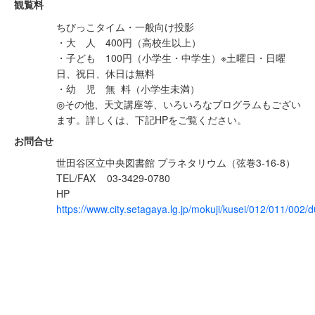
観覧料
ちびっこタイム・一般向け投影
・大 人 400円（高校生以上）
・子ども 100円（小学生・中学生）※土曜日・日曜
日、祝日、休日は無料
・幼 児 無 料（小学生未満）
◎その他、天文講座等、いろいろなプログラムもござい
ます。詳しくは、下記HPをご覧ください。
お問合せ
世田谷区立中央図書館 プラネタリウム（弦巻3-16-8）
TEL/FAX
03-3429-0780
HP
https://www.city.setagaya.lg.jp/mokuji/kusei/012/011/00