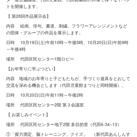
トを開催します。
【 第28回作品展示会】
内容 絵画、俳句、書道、刺繍、フラワーアレンジメントなど
の団体・グループの作品を展示します。
日時 10月19日(土)午前10時～午後5時、10月20日(日)午前9時
～午後4時
場所 代田区民センター1階ロビー
【お年寄りに学ぶつどい】
内容 地域のお年寄りと子どもたちが、手づくり遊具をとおして
交流を深める機会とします（代田児童館まつりと同時開催）。
日時 10月20日(日)午前11時～午後2時
場所 代田区民センター2階 第３会議室
【 お楽しみイベント】
場所 代田区民センター地下2階 多目的室（代田6-34−13）
①「握力測定、脳トレーニング、クイズ」 （新代田あんしんす