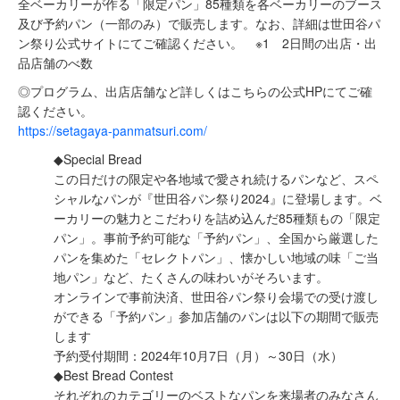
全ベーカリーが作る「限定パン」85種類を各ベーカリーのブース
及び予約パン（一部のみ）で販売します。なお、詳細は世田谷パ
ン祭り公式サイトにてご確認ください。 ※1 2日間の出店・出
品店舗のべ数
◎プログラム、出店店舗など詳しくはこちらの公式HPにてご確
認ください。
https://setagaya-panmatsuri.com/
◆Special Bread
この日だけの限定や各地域で愛され続けるパンなど、スペ
シャルなパンが『世田谷パン祭り2024』に登場します。ベ
ーカリーの魅力とこだわりを詰め込んだ85種類もの「限定
パン」。事前予約可能な「予約パン」、全国から厳選した
パンを集めた「セレクトパン」、懐かしい地域の味「ご当
地パン」など、たくさんの味わいがそろいます。
オンラインで事前決済、世田谷パン祭り会場での受け渡し
ができる「予約パン」参加店舗のパンは以下の期間で販売
します
予約受付期間：2024年10月7日（月）～30日（水）
◆Best Bread Contest
それぞれのカテゴリーのベストなパンを来場者のみなさん