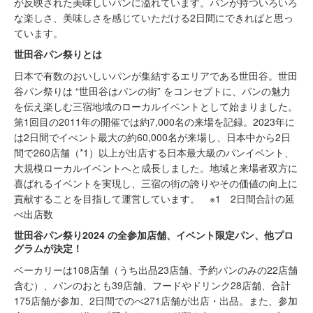
が反映された美味しいパンに溢れています。パンが持ついろいろ
な楽しさ、美味しさを感じていただける2日間にできればと思っ
ています。
世田谷パン祭りとは
日本で有数のおいしいパンが集結するエリアである世田谷。世田
谷パン祭りは “世田谷はパンの街” をコンセプトに、パンの魅力
を伝え楽しむ三宿地域のローカルイベントとして始まりました。
第1回目の2011年の開催では約7,000名の来場を記録。2023年に
は2日間でイべント最大の約60,000名が来場し、日本中から2日
間で260店舗（*1）以上が出店する日本最大級のパンイベント、
大規模ローカルイベントへと成長しました。地域と来場者双方に
喜ばれるイベントを実現し、三宿の街の誇りやその価値の向上に
貢献することを目指して運営しています。 ※1 2日間合計の延
べ出店数
世田谷パン祭り2024 の全参加店舗、イベント限定パン、他プロ
グラムが決定！
ベーカリーは108店舗（うち出品23店舗、予約パンのみの22店舗
含む）、パンのおとも39店舗、フードやドリンク28店舗、合計
175店舗が参加、2日間でのべ271店舗が出店・出品。また、参加