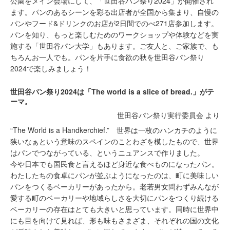
公園をメイン会場にして、「世田谷パン祭り2024」が開催され
ます。パンのあるシーンを彩る出店者が全国から集まり、自慢の
パンやフード&ドリンクのお店が2日間でのべ271店参加します。
パンを知り、もっと楽しむためのワークショップや体験などを実
施する「世田谷パン大学」もあります。
ご友人と、ご家族で、も
ちろんお一人でも。パンを片手に食欲の秋を世田谷パン祭り
2024で楽しみましょう！
世田谷パン祭り2024は「The world is a slice of bread.」がテ
ーマ。
世田谷パン祭り実行委員会 より
“The World is a Handkerchief.” 世界は一枚のハンカチのように
狭いなぁという意味のスペインのことわざを模したもので、世界
はパンでつながっている、というニュアンスで作りました。
今や日本でも国民食と言えるほど身近な食べものになったパン。
わたしたちの食卓にパンが並ぶようになったのは、町に美味しい
パンをつくるベーカリーがあったから。老若男女問わずみんなが
愛する町のベーカリーや地域らしさを大切にパンをつくり続ける
ベーカリーの存在はとても大きいと思っています。同時に世界中
にも目を向けて見れば、形も味もさまざま、それぞれの国の文化