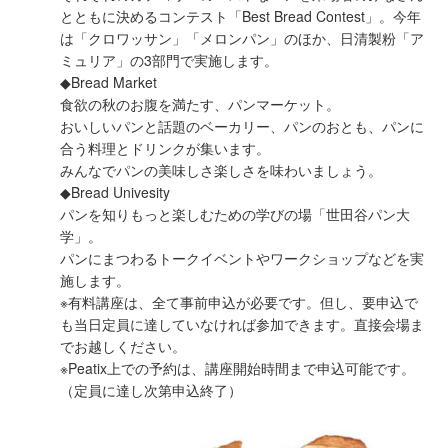
とともに決めるコンテスト「Best Bread Contest」。今年
は「クロワッサン」「メロンパン」のほか、日清製粉「ア
ミュリア」の3部門で実施します。
◆Bread Market
食欲の秋のお腹を満たす、パンマーケット。
おいしいパンと話題のベーカリー、パンのおとも、パンに
合う料理とドリンクが集います。
みんなでパンの美味しさ楽しさを味わいましょう。
◆Bread Univesity
パンを知りもっと楽しむための学びの場「世田谷パン大
学」。
パンにまつわるトークイベントやワークショップなどを実
施します。
※有料講座は、全て事前申込が必要です。但し、要申込で
も当日定員に達していなければ参加できます。直接会場ま
でお越しください。
※Peatix上での予約は、講座開始時間まで申込可能です。
（定員に達し次第申込終了）