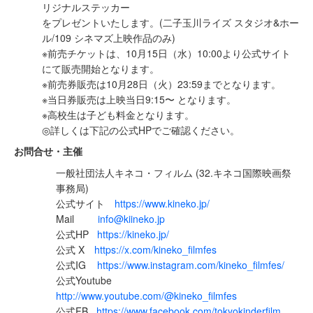
リジナルステッカー
をプレゼントいたします。(⼆⼦⽟川ライズ スタジオ&ホー
ル/109 シネマズ上映作品のみ)
※前売チケットは、10⽉15⽇（⽔）10:00より公式サイト
にて販売開始となります。
※前売券販売は10⽉28⽇（⽕）23:59までとなります。
※当⽇券販売は上映当⽇9:15〜 となります。
※⾼校⽣は⼦ども料⾦となります。
◎詳しくは下記の公式HPでご確認ください。
お問合せ・主催
⼀般社団法⼈キネコ・フィルム (32.キネコ国際映画祭
事務局)
公式サイト
https://www.kineko.jp/
Mail
info@kiineko.jp
公式HP
https://kineko.jp/
公式 X
https://x.com/kineko_filmfes
公式IG
https://www.instagram.com/kineko_filmfes/
公式Youtube
http://www.youtube.com/@kineko_filmfes
公式FB
https://www.facebook.com/tokyokinderfilm