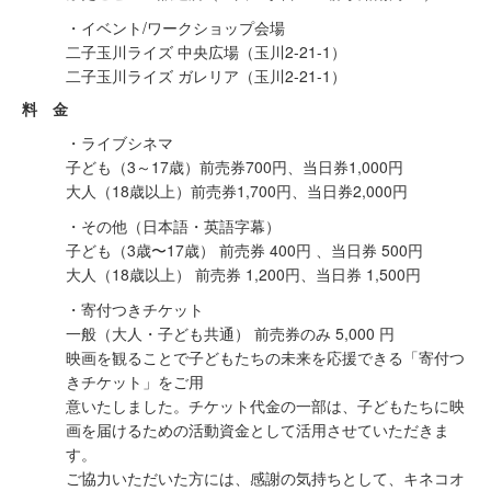
・イベント/ワークショップ会場
⼆⼦⽟川ライズ 中央広場（⽟川2-21-1）
⼆⼦⽟川ライズ ガレリア（⽟川2-21-1）
料 金
・ライブシネマ
子ども（3～17歳）前売券700円、当日券1,000円
大人（18歳以上）前売券1,700円、当日券2,000円
・その他（⽇本語・英語字幕）
⼦ども（3歳〜17歳） 前売券 400円 、当⽇券 500円
⼤⼈（18歳以上） 前売券 1,200円、当⽇券 1,500円
・寄付つきチケット
⼀般（⼤⼈・⼦ども共通） 前売券のみ 5,000 円
映画を観ることで⼦どもたちの未来を応援できる「寄付つ
きチケット」をご⽤
意いたしました。チケット代⾦の⼀部は、⼦どもたちに映
画を届けるための活動資⾦として活⽤させていただきま
す。
ご協⼒いただいた⽅には、感謝の気持ちとして、キネコオ