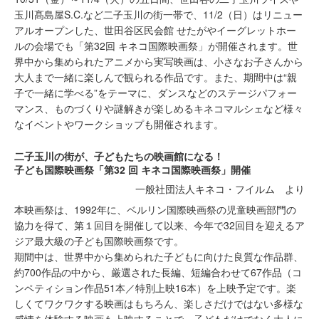
⽟川髙島屋S.C.など⼆⼦⽟川の街⼀帯で、11/2（日）はリニュー
アルオープンした、世田谷区民会館 せたがやイーグレットホー
ルの会場でも「第32回 キネコ国際映画祭」が開催されます。世
界中から集められたアニメから実写映画は、小さなお子さんから
大人まで一緒に楽しんで観られる作品です。また、期間中は“親
子で一緒に学べる”をテーマに、ダンスなどのステージパフォー
マンス、ものづくりや謎解きが楽しめるキネコマルシェなど様々
なイベントやワークショップも開催されます。
⼆⼦⽟川の街が、⼦どもたちの映画館になる！
⼦ども国際映画祭「第32 回 キネコ国際映画祭」開催
一般社団法人キネコ・フイルム より
本映画祭は、1992年に、ベルリン国際映画祭の児童映画部⾨の
協⼒を得て、第１回⽬を開催して以来、今年で32回⽬を迎えるア
ジア最⼤級の⼦ども国際映画祭です。
期間中は、世界中から集められた⼦どもに向けた良質な作品群、
約700作品の中から、厳選された⻑編、短編合わせて67作品（コ
ンペティション作品51本／特別上映16本）を上映予定です。楽
しくてワクワクする映画はもちろん、楽しさだけではない多様な