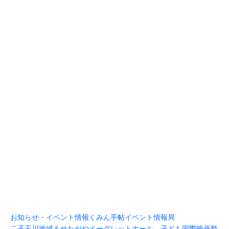
お知らせ・イベント情報
くみん手帖イベント情報局
二子玉川地域＆せたがやイーグレットホール 子ども国際映画祭