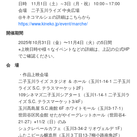
日時 11月1日（土）～3日（月・祝） 10:00～17:00
会場 二子玉川ライズ 中央広場
◎キネコマルシェの詳細はこちらから
https://www.kineko.jp/event/marche/
開催期間
2025年10⽉31⽇（⾦）〜11月4日（火）の5日間
※上映日時や様々なイベントなどの詳細は、上記の公式HP
でご確認ください。
会 場
・作品上映会場
⼆⼦⽟川ライズ スタジオ ＆ ホール（⽟川1-14-1 ⼆⼦⽟川
ライズ S.C. テラスマーケット2F）
109シネマズ⼆⼦⽟川シアター１（⽟川1-14-1 ⼆⼦⽟川ラ
イズ S.C. テラスマーケット3/4F）
⽟川髙島屋 S.C.南館 6F ホワイトモール（⽟川3-17-1）
世田谷区民会館 せたがやイーグレットホール（世⽥⾕4-
21-27）※11/2（日）のみ
シュクレペールカフェ（⽟川3-34-2 リオヴェルデ 1F）
ふたこビール醸造所（⽟川３丁⽬13-7柳⼩路南⾓2F）