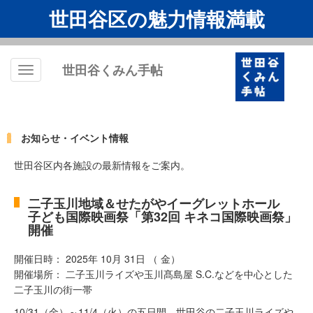
世田谷区の魅力情報満載
世田谷くみん手帖
Toggle
navigation
お知らせ・イベント情報
世田谷区内各施設の最新情報をご案内。
二子玉川地域＆せたがやイーグレットホール
子ども国際映画祭「第32回 キネコ国際映画祭」
開催
開催日時： 2025年 10月 31日 （ 金）
開催場所： ⼆⼦⽟川ライズや⽟川髙島屋 S.C.などを中⼼とした
⼆⼦⽟川の街⼀帯
10/31（金）～11/4（火）の五日間、世田谷の二⼦⽟川ライズや