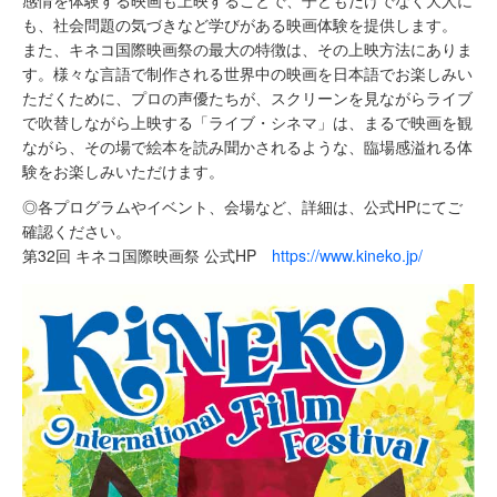
感情を体験する映画も上映することで、⼦どもだけでなく⼤⼈に
も、社会問題の気づきなど学びがある映画体験を提供します。
また、キネコ国際映画祭の最⼤の特徴は、その上映⽅法にありま
す。様々な⾔語で制作される世界中の映画を⽇本語でお楽しみい
ただくために、プロの声優たちが、スクリーンを⾒ながらライブ
で吹替しながら上映する「ライブ・シネマ」は、まるで映画を観
ながら、その場で絵本を読み聞かされるような、臨場感溢れる体
験をお楽しみいただけます。
◎各プログラムやイベント、会場など、詳細は、公式HPにてご
確認ください。
第32回 キネコ国際映画祭 公式HP
https://www.kineko.jp/