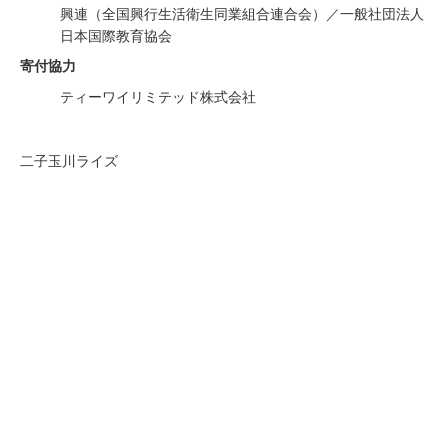
興連（全国興⾏⽣活衛⽣同業組合連合会）／⼀般社団法⼈
⽇本国際教育協会
寄付協⼒
ティーワイリミテッド株式会社
二子玉川ライズ