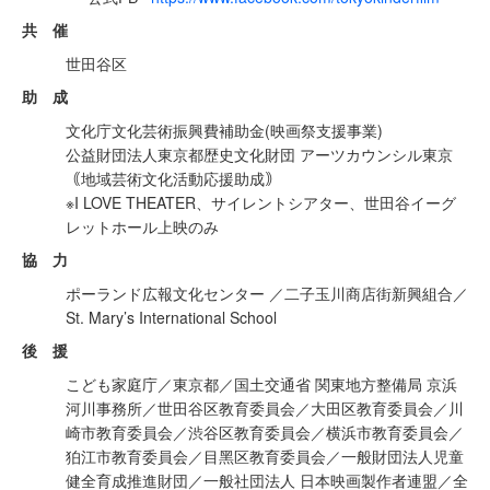
共 催
世⽥⾕区
助 成
⽂化庁⽂化芸術振興費補助⾦(映画祭⽀援事業)
公益財団法⼈東京都歴史⽂化財団 アーツカウンシル東京
｟地域芸術⽂化活動応援助成｠
※I LOVE THEATER、サイレントシアター、世⽥⾕イーグ
レットホール上映のみ
協 ⼒
ポーランド広報⽂化センター ／⼆⼦⽟川商店街新興組合／
St. Mary’s International School
後 援
こども家庭庁／東京都／国⼟交通省 関東地⽅整備局 京浜
河川事務所／世⽥⾕区教育委員会／⼤⽥区教育委員会／川
崎市教育委員会／渋⾕区教育委員会／横浜市教育委員会／
狛江市教育委員会／⽬⿊区教育委員会／⼀般財団法⼈児童
健全育成推進財団／⼀般社団法⼈ ⽇本映画製作者連盟／全