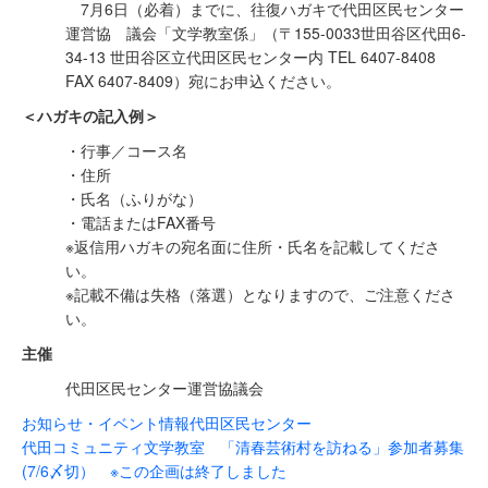
7月6日（必着）までに、往復ハガキで代田区民センター
運営協 議会「文学教室係」（〒155-0033世田谷区代田6-
34-13 世田谷区立代田区民センター内 TEL 6407-8408
FAX 6407-8409）宛にお申込ください。
＜ハガキの記入例＞
・行事／コース名
・住所
・氏名（ふりがな）
・電話またはFAX番号
※返信用ハガキの宛名面に住所・氏名を記載してくださ
い。
※記載不備は失格（落選）となりますので、ご注意くださ
い。
主催
代田区民センター運営協議会
お知らせ・イベント情報
代田区民センター
代田コミュニティ文学教室 「清春芸術村を訪ねる」参加者募集
(7/6〆切） ※この企画は終了しました