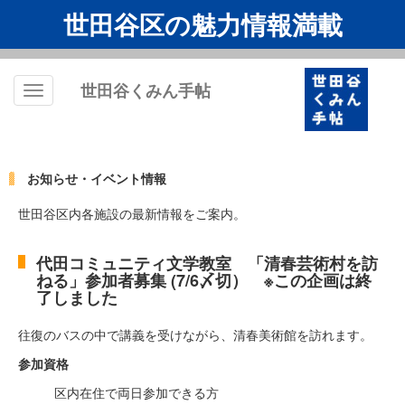
世田谷区の魅力情報満載
世田谷くみん手帖
Toggle
navigation
お知らせ・イベント情報
世田谷区内各施設の最新情報をご案内。
代田コミュニティ文学教室 「清春芸術村を訪
ねる」参加者募集 (7/6〆切） ※この企画は終
了しました
往復のバスの中で講義を受けながら、清春美術館を訪れます。
参加資格
区内在住で両日参加できる方