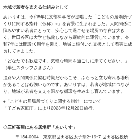
地域で若者を支える仕組みとして
あいりすは、令和5年に文部科学省が提唱した「こどもの居場所づ
くりに関する指針（仮称）※」を背景に生まれました。人間関係に
悩みやすい若者にとって、安心して過ごせる場所の存在は大き
く、世田谷区は大学と協働しながら継続的に運営しています。令
和7年には開設10周年を迎え、地域に根付いた支援として着実に成
長してきました。
「どなたでも歓迎です。気軽な時間を過ごしに来てください。」
（学生スタッフさきさん）
進路や人間関係に悩む時期だからこそ、ふらっと立ち寄れる場所
があることは心強いものです。あいりすは、若者が地域につなが
り、地域が若者を支える温かな循環を生み出し育んでいます。
※「こどもの居場所づくりに関する指針」について
「子ども家庭庁」により2023年12月22日施行。
◇三軒茶屋にある居場所「あいりす」
〒154-0004 東京都世田谷区太子堂2ｰ16ｰ7 世田谷区役所