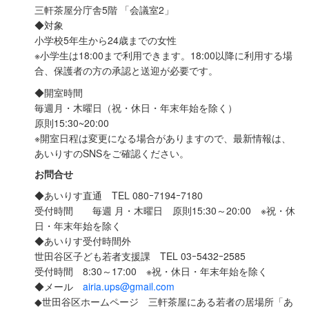
三軒茶屋分庁舎5階 「会議室2」
◆対象
小学校5年生から24歳までの女性
※小学生は18:00まで利用できます。18:00以降に利用する場
合、保護者の方の承認と送迎が必要です。
◆開室時間
毎週月・木曜日（祝・休日・年末年始を除く）
原則15:30~20:00
※開室日程は変更になる場合がありますので、最新情報は、
あいりすのSNSをご確認ください。
お問合せ
◆あいりす直通 TEL 080ｰ7194ｰ7180
受付時間 毎週 月・木曜日 原則15:30～20:00 ※祝・休
日・年末年始を除く
◆あいりす受付時間外
世田谷区子ども若者支援課 TEL 03ｰ5432ｰ2585
受付時間 8:30～17:00 ※祝・休日・年末年始を除く
◆メール
airia.ups@gmail.com
◆世田谷区ホームページ 三軒茶屋にある若者の居場所「あ