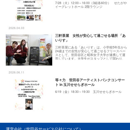
7/28（火）12:00～16:00（3組各60分） せたがや
イーグレットホール 2階ラウンジ
2026.04.03
三軒茶屋 女性が安心して過ごせる場所 「あ
いりす」
三軒茶屋にある「あいりす」は、小学校5年生から
24歳までの女性が安心して過ごせるフリースペー
スとして、世田谷区と昭和女子大学が連携して運
営しています。大学生がスタッフとして関わり、
年齢の近さを活かして利用者に寄り添う姿勢が特
徴です。イベントなどを通じて気軽に過ごせる場
所であると同時に、学生自身も成長できる学びの
2026.06.11
場として育ってきました。2025年には10周年を迎
えたこの取り組みについて、スタッフのさきさ
等々力 世田谷アーティストバンクコンサー
ん、いちごさん、れもんさん（活動の際のニック
ト in 玉川せせらぎホール
ネーム）に話を伺いました。
6/19（金）18:30～19:30 玉川せせらぎホール
運営会社（世田谷サービス公社について）