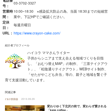
電話番
03-3702-3327
号：
営業時
10:00~18:30 ※感染拡大防止の為、当面 18:30までの短縮営
間：
業中。下記HPでご確認ください。
定休
毎週月曜日
日：
URL：
https://www.crayon-cake.com/
紹介者プロフィール
ハイコラ ママさんライター
子供からシニアまで支え合える地域づくりを目指
し、「おむつ替えMAP」の制作、「三茶テイクアウ
ト」、「松陰通りテイクアウト」WEBサイト制作、
「せたがやこども弁当」等の、親子と地域を繋ぐ子
育て支援活動しています。
関連記事
2013.09.29
変わりゆく下北沢の街で、変わらず愛される
「kate coffee」