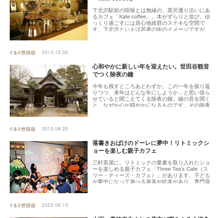
下北沢駅前の喧噪とは無縁の、茶沢通り沿いにあ
るカフェ「Kate coffee」。本がずらりと並び、ゆ
っくり過ごすには居心地抜群のステキな空間で
す。下北沢といえば若者の街のイメージですが、
老若男女問わず、地元の人が多く訪れる人気のカ
フェになっています。オープンして7年、地元の方
に愛される「kate coffee」の秘密をお聞きしまし
2013.12.30
た。
心和やかに新しい年を迎えたい。世田谷観音
でつく除夜の鐘
今年も残すところあとわずか。この一年を振り返
りつつ、来年はどんな年にしようか…と思い巡ら
せていると聞こえてくる除夜の鐘。鐘の音を聞く
と、なぜか心が穏やかになるものです。その除夜
の鐘を、大晦日12：00より「世田谷観音」にて誰
でもつくことができます。普段からご近所の人々
に愛されている世田谷観音。冬の澄んだ空気も手
2015.08.25
伝って、気持ちがスッとする場所です。
落書きおばけのドーレに夢中！リトミックシ
ョーを楽しむ親子カフェ
三軒茶屋に、リトミックの要素を取り入れたショ
ーを楽しめる親子カフェ「Three Tea’s Cafe（ス
リー・ティーズ・カフェ）」があります。子ども
が夢中になって遊べる遊具や絵本があり、専門資
格を持つスタッフが常駐している「親子カフェ」
の中でも、「Three Tea’s Cafe」は音楽教育法の
リトミックを体験できる珍しいカフェ。子どもた
2022.06.15
ちが夢中になる姿に、お父さんお母さんも笑顔が
こぼれます。