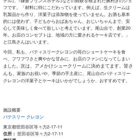
テル｣、｢鎌倉プリンスホテル｣などの経験を積まれた腕利きのシェ
フです。「材料に特にこだわっています。例えば、生クリームは
乳製品から作り、洋菓子は添加物を使っていません。お酒も基本
的には使わず、子どもからおばあちゃん、おじいちゃんまで、安
心して美味しく食べて欲しいと考えています。尾山台で、創業20
年。お店のコンセプトは、地域の方に愛されるケーキ店です。」
と江島さんはいいます。
今回、私も、パティスリークレヨンの苺のショートケーキを食
べ、フワフワさと爽やかな甘みに、お店のファンになってしまい
次は、アメかけシュークリームに決めまてます。皆さ
ました。
んも
、家族のお祝いや、季節の手土産に、尾山台のパティスリー
クレヨンの洋菓子とケーキはいかがでしょうか、おすすめです。
施設概要
パテスリー クレヨン
東京都世田谷区等々力2-17-11
住所：
世田谷区等々力2-17-11