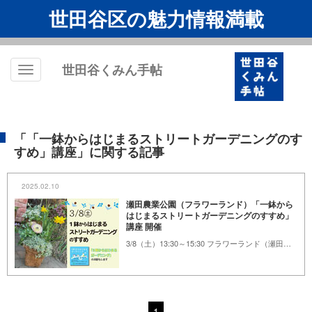
世田谷区の魅力情報満載
世田谷くみん手帖
Toggle
navigation
「「一鉢からはじまるストリートガーデニングのす
すめ」講座」に関する記事
2025.02.10
瀬田農業公園（フラワーランド）「一鉢から
はじまるストリートガーデニングのすすめ」
講座 開催
3/8（土）13:30～15:30 フラワーランド（瀬田農業公園）
1