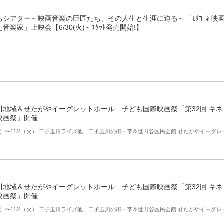
ちシアター～映画音楽の巨匠たち、その人生と生涯に迫る～「ﾓﾘｺｰﾈ 映
音楽家」上映会【6/30(火)～ﾁｹｯﾄ発売開始!】
川地域＆せたがやイーグレットホール 子ども国際映画祭「第32回 キネ
映画祭」開催
（金）〜11/4（火） ⼆⼦⽟川ライズ他、⼆⼦⽟川の街⼀帯＆世田谷区民会館 せたがやイーグレ
川地域＆せたがやイーグレットホール 子ども国際映画祭「第32回 キネ
映画祭」開催
（金）〜11/4（火） ⼆⼦⽟川ライズ他、⼆⼦⽟川の街⼀帯＆世田谷区民会館 せたがやイーグレ