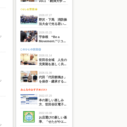
vol.1 「駒澤大学 ...
2026.07.27
野沢・下馬 消防操
法大会で光る若い...
2026.05.25
ッ
宇奈根 “Be a
Movement.”リコ...
2026.01.14
世田谷全域 人生の
充実期を楽しく共...
2026.01.06
代田「代田餅搗き」
ッ
を保存・継承する...
2022.07.25
本の新しい楽しみ
方、世田谷区電子...
2022.03.08
お店選びの新しい基
準、「せたがやエ...
ッ