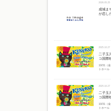
2026.05.25
成城ま
が恋した
2025.10.27
二子玉
コ国際
10/31
トホール
2025.10.27
二子玉
コ国際
10/31
トホール