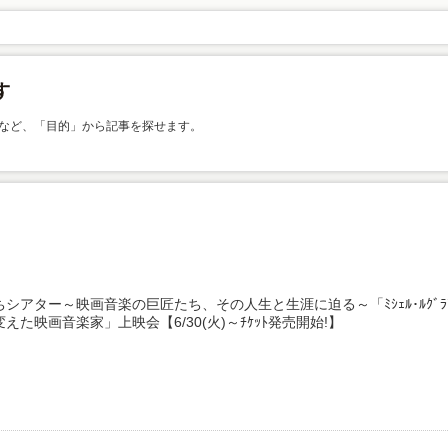
など、「目的」から記事を探せます。
シアター～映画音楽の巨匠たち、その人生と生涯に迫る～「ﾐｼｪﾙ･ﾙｸﾞﾗ
えた映画音楽家」上映会【6/30(火)～ﾁｹｯﾄ発売開始!】