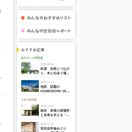
画
2026.06.24
松原 自然とつなが
り、本と出会う場...
ッ
2025.11.13
池尻 話題の
HOME/WORK VIL...
2025.12.17
粕谷 若者の居場所
と未来を支える「...
ッ
2025.12.01
世田谷学食めぐり