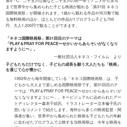
屋S・C、⼆⼦⽟川公園など⼆⼦⽟川の街⼀帯でアニメから実写
まで世界中から集められた子ども映画が観れる「第31回 キネコ
国際映画祭」が開催されます。1歳から観れる作品や河川敷で観
る無料映画のほか、ほとんどの作品が1プログラム子ども700
円、大人1,200円で観ることができます。
「キネコ国際映画祭」第31回⽬のテーマは
「PLAY＆PRAY FOR PEACE〜せかいからあらそいがなくなり
ますように〜」。
一般社団法人キネコ・フイルム より
⼦どもたちだけでなく、⼦どもの成⻑を願う⼤⼈たちも「映画」
を通じて⼼が豊かに
1992年から毎年開催している「キネコ国際映画祭」は、⼦
どもから⼤⼈まで楽しめる国際映画祭です。第31回⽬のテ
ーマは「PLAY＆PRAY FOR PEACE〜せかいからあらそいが
なくなりますように〜」。キービジュアルに込められたアー
トディレクター森本千絵⽒、イラストレーター⽴本倫⼦⽒の
想いをコメントで紹介します。海外から多くの映画監督・関
係者が集い、世界中から集められた映画を⼦どもたちの年齢
に合わせたプログラムで上映する当映画祭は、今年も映画を