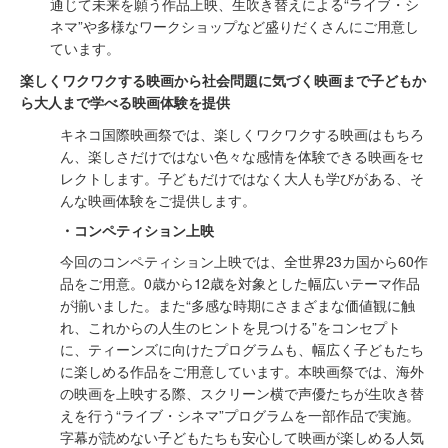
通じて未来を願う作品上映、⽣吹き替えによる“ライブ・シ
ネマ”や多様なワークショップなど盛りだくさんにご⽤意し
ています。
楽しくワクワクする映画から社会問題に気づく映画まで⼦どもか
ら⼤⼈まで学べる映画体験を提供
キネコ国際映画祭では、楽しくワクワクする映画はもちろ
ん、楽しさだけではない⾊々な感情を体験できる映画をセ
レクトします。⼦どもだけではなく⼤⼈も学びがある、そ
んな映画体験をご提供します。
・コンペティション上映
今回のコンペティション上映では、全世界23カ国から60作
品をご⽤意。0歳から12歳を対象とした幅広いテーマ作品
が揃いました。また“多感な時期にさまざまな価値観に触
れ、これからの⼈⽣のヒントを⾒つける”をコンセプト
に、ティーンズに向けたプログラムも、幅広く⼦どもたち
に楽しめる作品をご⽤意しています。本映画祭では、海外
の映画を上映する際、スクリーン横で声優たちが⽣吹き替
えを⾏う“ライブ・シネマ”プログラムを⼀部作品で実施。
字幕が読めない⼦どもたちも安⼼して映画が楽しめる⼈気