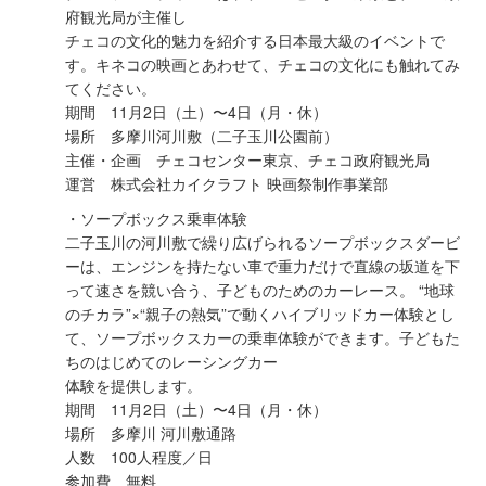
府観光局が主催し
チェコの⽂化的魅⼒を紹介する⽇本最⼤級のイベントで
す。キネコの映画とあわせて、チェコの⽂化にも触れてみ
てください。
期間 11⽉2⽇（⼟）〜4⽇（⽉・休）
場所 多摩川河川敷（⼆⼦⽟川公園前）
主催・企画 チェコセンター東京、チェコ政府観光局
運営 株式会社カイクラフト 映画祭制作事業部
・ソープボックス乗⾞体験
⼆⼦⽟川の河川敷で繰り広げられるソープボックスダービ
ーは、エンジンを持たない⾞で重⼒だけで直線の坂道を下
って速さを競い合う、⼦どものためのカーレース。 “地球
のチカラ”×“親⼦の熱気”で動くハイブリッドカー体験とし
て、ソープボックスカーの乗⾞体験ができます。⼦どもた
ちのはじめてのレーシングカー
体験を提供します。
期間 11⽉2⽇（⼟）〜4⽇（⽉・休）
場所 多摩川 河川敷通路
⼈数 100⼈程度／⽇
参加費 無料