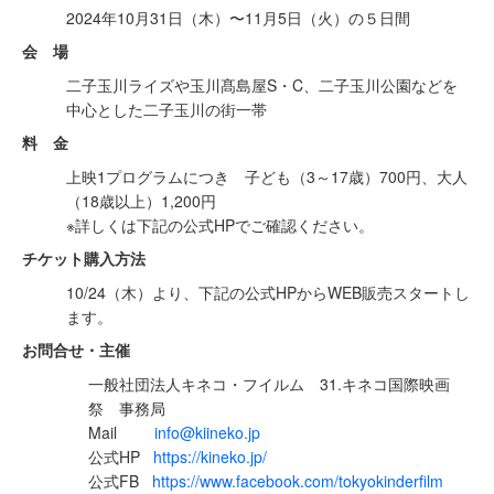
2024年10月31日（木）〜11月5日（火）の５日間
会 場
⼆⼦⽟川ライズや⽟川髙島屋S・C、⼆⼦⽟川公園などを
中⼼とした⼆⼦⽟川の街⼀帯
料 金
上映1プログラムにつき 子ども（3～17歳）700円、大人
（18歳以上）1,200円
※詳しくは下記の公式HPでご確認ください。
チケット購入方法
10/24（木）より、下記の公式HPからWEB販売スタートし
ます。
お問合せ・主催
一般社団法人キネコ・フイルム 31.キネコ国際映画
祭 事務局
Mail
info@kiineko.jp
公式HP
https://kineko.jp/
公式FB
https://www.facebook.com/tokyokinderfilm