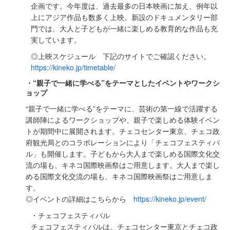
企画です。今年度は、過去最多の⽇本映画に加え、例年以
上にアジア作品も数多く上映。新設のドキュメンタリー部
⾨では、⼤⼈と⼦どもが⼀緒に楽しめる教育的な作品も充
実しています。
◎上映スケジュール 下記のサイトでご確認ください。
https://kineko.jp/timetable/
・“親⼦で⼀緒に学べる”をテーマとしたイベントやワークシ
ョップ
“親⼦で⼀緒に学べる”をテーマに、芸術の第⼀線で活躍する
講師陣によるワークショップや、親⼦で楽しめる体験イベン
トが期間中に展開されます。チェコセンター東京、チェコ政
府観光局とのコラボレーションにより「チェコフェスティバ
ル」も開催します。⼦どもから⼤⼈まで楽しめる国際⽂化交
流の場も、キネコ国際映画祭はご⽤意します。⼤⼈まで楽し
める国際⽂化交流の場も、キネコ国際映画祭はご⽤意しま
す。
◎イベントの詳細はこちらから
https://kineko.jp/event/
・チェコフェスティバル
チェコフェスティバルは、チェコセンター東京とチェコ政