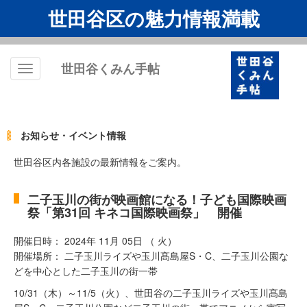
世田谷区の魅力情報満載
世田谷くみん手帖
Toggle
navigation
お知らせ・イベント情報
世田谷区内各施設の最新情報をご案内。
二子玉川の街が映画館になる！子ども国際映画
祭「第31回 キネコ国際映画祭」 開催
開催日時： 2024年 11月 05日 （ 火）
開催場所： ⼆⼦⽟川ライズや⽟川髙島屋S・C、⼆⼦⽟川公園な
どを中⼼とした⼆⼦⽟川の街⼀帯
10/31（木）～11/5（火）、世田谷の二⼦⽟川ライズや⽟川髙島