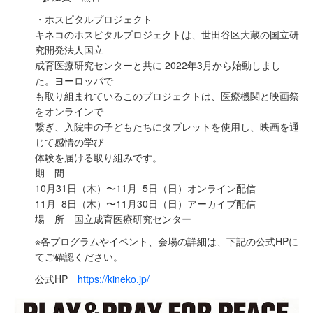
・ホスピタルプロジェクト
キネコのホスピタルプロジェクトは、世⽥⾕区⼤蔵の国⽴研
究開発法⼈国⽴
成育医療研究センターと共に 2022年3⽉から始動しまし
た。ヨーロッパで
も取り組まれているこのプロジェクトは、医療機関と映画祭
をオンラインで
繋ぎ、⼊院中の⼦どもたちにタブレットを使⽤し、映画を通
じて感情の学び
体験を届ける取り組みです。
期 間
10⽉31⽇（木）〜11⽉ 5⽇（⽇）オンライン配信
11⽉ 8⽇（木）〜11⽉30⽇（⽇）アーカイブ配信
場 所 国⽴成育医療研究センター
※各プログラムやイベント、会場の詳細は、下記の公式HPに
てご確認ください。
公式HP
https://kineko.jp/