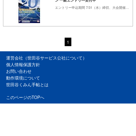
ン 一般エントリ―受付中
エントリー申込期間 7/31（水）締切、大会開催日11/9（日）
1
運営会社（世田谷サービス公社について）
個人情報保護方針
お問い合わせ
動作環境について
世田谷くみん手帖とは
このページのTOPへ