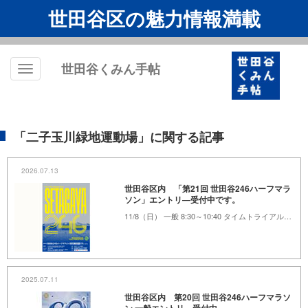
世田谷区の魅力情報満載
世田谷くみん手帖
Toggle
navigation
「二子玉川緑地運動場」に関する記事
2026.07.13
世田谷区内 「第21回 世田谷246ハーフマラ
ソン」エントリ―受付中です。
11/8（日） 一般 8:30～10:40 タイムトライアル11:00～15:30 駒沢オリンピック公園総合運動場陸上競技場
2025.07.11
世田谷区内 第20回 世田谷246ハーフマラソ